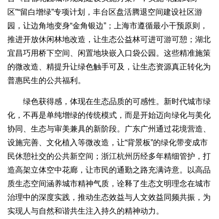
区”“留白增绿”专项计划，丰台区盘活腾退空间建设社区游
园，让边角地变身“金角银边”；上海市遵循最小干预原则，
推进开放休闲林地改造，让生态公益林可进可游可憩；湖北
宜昌巧用桥下空间、闲置地块嵌入口袋公园。这些精准施策
的微改造、精提升让绿色触手可及，让生态资源真正转化为
普惠民生的公共福利。
绿色获得感，体现在生态品质的可感性。新时代城市绿
化，不再是单纯增绿的传统模式，而是开始迈向绿化与美化
协同、生态与审美兼具的新阶段。广东广州通过花境营造、
设施完善、文化植入等微改造，让“背景板”的绿化带变成市
民休憩社交的公共新空间；浙江杭州历经多年精细管护，打
造高架立体空中花廊，让市民的通勤之路充满诗意。以高品
质生态空间涵养城市精神气质，诠释了生态文明理念在城市
治理中的深度实践，推动生态效益与人文效益同频共振，为
实现人与自然和谐共生注入持久的精神动力。