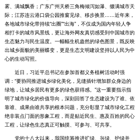
雾、满城飘香；广东广州天桥三角梅倾泻如瀑、缀满城市天
际；江苏连云港口袋公园推窗见绿、移步换景……近年来，
各地城市绿化带持续“出圈”“出海”，不仅成为国内年轻人争
相打卡的城市风景线，更让海外网友真切感受到中国城市的
生态魅力与民生温度。一幅幅生机盎然的绿色图景，既反映
出城乡面貌的美丽蝶变，更是生态文明建设坚持以人民为中
心的生动写照。
近日，习近平总书记在参加首都义务植树活动时强
调：“要协同推进城乡绿化美化，见缝插针增加群众身边的
绿地，让城乡居民有更多的绿色获得感。”这一重要指示指
明了城市绿化的价值导向，深刻回答了生态建设为了谁、依
靠谁、成果由谁共享的根本问题，充分彰显了城市绿化工程
绝非装点门面的形象工程，而是贴近民生、惠及百姓的民心
工程，让绿色生态真正可触摸、可参与、可共享。
党的十八大以来，我国统筹推进扩绿、兴绿、护绿并