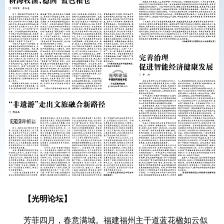
【光明论坛】
芳菲四月，春意满城。福建福州主干道蓝花楹如云似