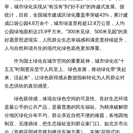
举，城市绿化实现从“有没有”到“好不好”的跨越式发展。据
统计，目前，全国城市建成区绿化覆盖率突破43%，累计建
成口袋公园4.8万余个，城市绿道里程超12.8万公里，人均
公园绿地面积达15.9平方米。“300米见绿、500米见园”的美
好愿景照进现实，人民群众生态幸福感和满意度持续提升，
人与自然和谐共生的现代化绿色底色更加厚重。
作为国土绿化在城市空间的重要延伸，城市绿化在“十
五五”时期更应坚守人民至上、绿色发展，推动绿化带“美起
来、活起来”，让绿色获得感从数据指标转化为人民群众对
生态供给的真切感受。
绿色获得感，体现在绿色空间的可及性。良好生态环境
是最公平的公共产品，是最普惠的民生福祉。为精准破解部
分地区绿化分布不均、群众亲近自然不便的难题，各地因地
制宜、见缝插绿，把生态福祉送到群众家门口。如北京市出
台《首都花园城市规划建设实施方案》，实施“花园式街