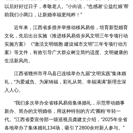
以后好好过日子，孝敬老人。”小向说，“也感谢‘公益红娘’帮
助我们小两口，让新婚幸福更纯粹！”
近年来，江西省多措并举推动移风易俗，培育新型婚育
文化，先后出台实施《推进移风易俗乡风文明三年专项行动
实施方案》《“激活文明细胞 建设城市文明”三年专项行动方
案》等文件，有效引导广大群众树立简约适度、文明健康的
生活新风尚。
江西省赣州市寻乌县已连续举办九届“文明实践”集体婚
礼，“为爱减负、为家纳福，彩礼从简、幸福满满”新理念深
入人心。
“我们多次举办全省移风易俗集体婚礼，示范带动婚事
新办、简办的文明婚俗，用这种特别的方式‘圈粉’年轻一
代。”江西省委宣传部一级巡视员龚建文介绍，“2025年全省
各地举办了集体婚礼134场，吸引了2800余对新人参与。”