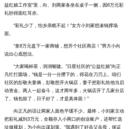
益红娘工作室”里，向、刘两家各坐在桌子一侧，因8万元彩
礼吵得面红耳赤。
“彩礼少了，怕乡亲瞧不起！”女方小刘家想凑钱撑场
面。
“拿8万元盘下一家商铺，想开个社区商店！”男方小向
说出心底想法。
“大家喝杯茶，润润喉咙。”日星社区的“公益红娘”向正
凡忙打圆场，“钱是一分一分攒下的，得花在刀刃上。咱们
社区的彭敬夫妻俩，彭敬想开火锅店，妻子把彩礼给他当启
动资金。两人一起奋斗，这才两年多，火锅店开了几家分店
了。钱包鼓了，日子好了，才是真体面！”
向正凡的话让两家人面色平缓不少。最终，小刘家主动
把彩礼减到3万元，全额存入小两口的创业账户，还帮忙选
址做规划，为小向出谋划策。“我遇到了好岳父岳母，保证