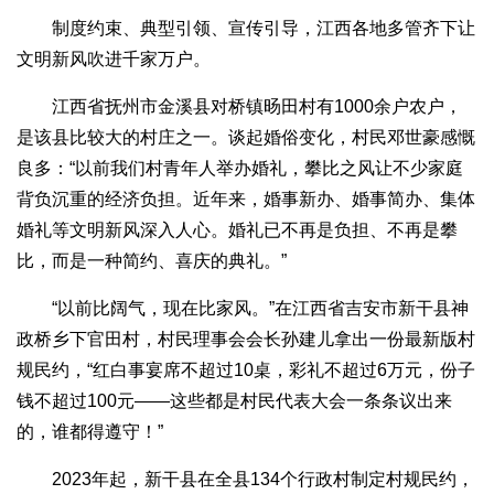
制度约束、典型引领、宣传引导，江西各地多管齐下让
文明新风吹进千家万户。
江西省抚州市金溪县对桥镇旸田村有1000余户农户，
是该县比较大的村庄之一。谈起婚俗变化，村民邓世豪感慨
良多：“以前我们村青年人举办婚礼，攀比之风让不少家庭
背负沉重的经济负担。近年来，婚事新办、婚事简办、集体
婚礼等文明新风深入人心。婚礼已不再是负担、不再是攀
比，而是一种简约、喜庆的典礼。”
“以前比阔气，现在比家风。”在江西省吉安市新干县神
政桥乡下官田村，村民理事会会长孙建儿拿出一份最新版村
规民约，“红白事宴席不超过10桌，彩礼不超过6万元，份子
钱不超过100元——这些都是村民代表大会一条条议出来
的，谁都得遵守！”
2023年起，新干县在全县134个行政村制定村规民约，