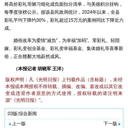
将高价彩礼等陋习细化成负面扣分清单，与美德积分挂钩，
每季度张榜公示。据该县民政局统计，2024年以来，全县
彩礼平均下降约30%，彩礼超过15万元的案例同比下降近六
成。
婚俗改革为爱情“减负”，为幸福“加码”。零彩礼、轻陪
嫁、彩礼变创业基金、彩礼变幸福基金、集体婚礼等喜事新
俗，正在赣鄱大地蔚然成风。
（本报记者 胡晓军 王洋）
版权声明：凡《光明日报》上刊载作品（含标题），未经
本报或本网授权不得转载、摘编、改编、篡改或以其它改
变或违背作者原意的方式使用，授权转载的请注明来
源“《光明日报》”。
03版:
综合新闻
上一版
下一版