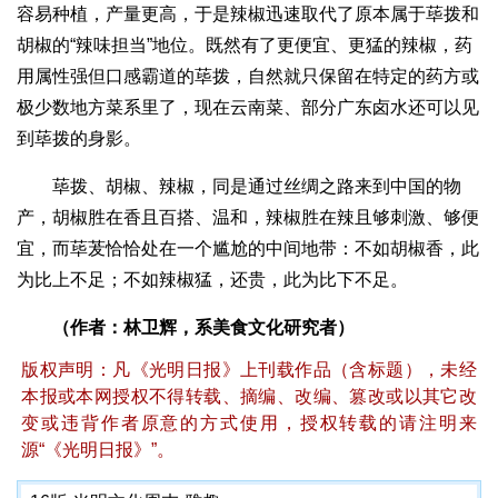
容易种植，产量更高，于是辣椒迅速取代了原本属于荜拨和
胡椒的“辣味担当”地位。既然有了更便宜、更猛的辣椒，药
用属性强但口感霸道的荜拨，自然就只保留在特定的药方或
极少数地方菜系里了，现在云南菜、部分广东卤水还可以见
到荜拨的身影。
荜拨、胡椒、辣椒，同是通过丝绸之路来到中国的物
产，胡椒胜在香且百搭、温和，辣椒胜在辣且够刺激、够便
宜，而荜茇恰恰处在一个尴尬的中间地带：不如胡椒香，此
为比上不足；不如辣椒猛，还贵，此为比下不足。
（作者：林卫辉，系美食文化研究者）
版权声明：凡《光明日报》上刊载作品（含标题），未经
本报或本网授权不得转载、摘编、改编、篡改或以其它改
变或违背作者原意的方式使用，授权转载的请注明来
源“《光明日报》”。