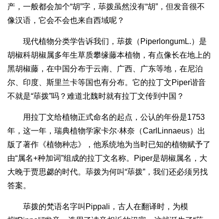
产，一般都会加个“胡”字，荜拨虽然没有“胡”，但发音很不
像汉语，它会不会也来自西域呢？
现代植物分类学告诉我们，荜拨（PiperlongumL.）是
胡椒科胡椒属多年生草质攀缘藤本植物，有点像长在地上的
黑胡椒藤，在中国分布于云南、广西、广东等地，在尼泊
尔、印度、斯里兰卡等国也有分布。它的拉丁文Piper谐音
不就是“荜拨”吗？难道北魏时就有拉丁文传到中国？
用拉丁文给植物正式命名的起点，公认的年份是1753
年，这一年，瑞典植物学家卡尔·林奈（CarlLinnaeus）出
版了著作《植物种志》，他系统地为当时已知的植物赋予了
由“属名+种加词”组成的拉丁文名称。Piper是胡椒属名，大
大晚于贾思勰的时代。荜拨为何叫“荜拨”，我们还必须另找
答案。
荜拨的梵语名字叫Pippali，古人在翻译时，为模