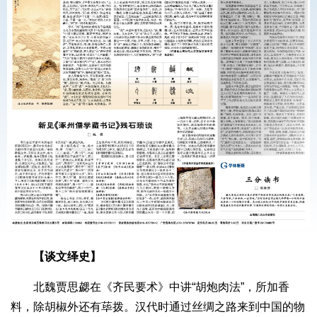
【谈文绎史】
北魏贾思勰在《齐民要术》中讲“胡炮肉法”，所加香
料，除胡椒外还有荜拨。汉代时通过丝绸之路来到中国的物