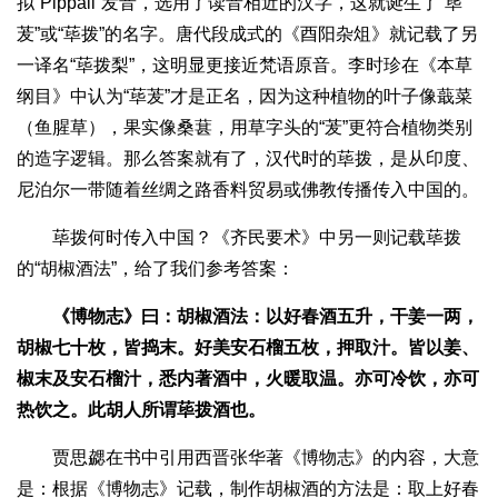
拟“Pippali”发音，选用了读音相近的汉字，这就诞生了“荜
茇”或“荜拨”的名字。唐代段成式的《酉阳杂俎》就记载了另
一译名“荜拨梨”，这明显更接近梵语原音。李时珍在《本草
纲目》中认为“荜茇”才是正名，因为这种植物的叶子像蕺菜
（鱼腥草），果实像桑葚，用草字头的“茇”更符合植物类别
的造字逻辑。那么答案就有了，汉代时的荜拨，是从印度、
尼泊尔一带随着丝绸之路香料贸易或佛教传播传入中国的。
荜拨何时传入中国？《齐民要术》中另一则记载荜拨
的“胡椒酒法”，给了我们参考答案：
《博物志》曰：胡椒酒法：以好春酒五升，干姜一两，
胡椒七十枚，皆捣末。好美安石榴五枚，押取汁。皆以姜、
椒末及安石榴汁，悉内著酒中，火暖取温。亦可冷饮，亦可
热饮之。此胡人所谓荜拨酒也。
贾思勰在书中引用西晋张华著《博物志》的内容，大意
是：根据《博物志》记载，制作胡椒酒的方法是：取上好春