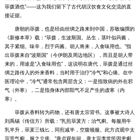
荜拨酒也”——这为我们留下了古代胡汉饮食文化交流的直
接证据。
唐朝的荜拨，也是经由丝绸之路来到中国，苏敬编撰的
《新修本草》载：“荜拨，生波斯国。丛生，茎叶似蒟酱，
其子紧细。味辛，烈于蒟酱。胡人将来，入食味用也。”指
出荜拨来自“波斯国”（今伊朗及周边地区），而且是胡人带
来的，用途是“入食味用也”，这说明在唐代，荜拨是通过丝
绸之路传入的外来香料，当时用于治疗“冷气”和心痛。在中
医理论中，“冷气”通常包含两层含义：一是指致病的外在邪
气（外寒），二是指身体内部阳气不足产生的虚寒（内
寒）。
荜拨从香料转为药物，还有唐太宗背书。这事被大诗人
刘禹锡《传信方》所载：“乳煎荜茇方：治气痢。每服用牛
乳半升，荜茇三钱匕，同煎减半，空腹顿服。此方贞观中太
宗苦气痢，服之立瘥。”唐贞观年间，唐太宗李世民因患痢