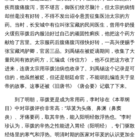
疾而腹痛腹泻，苦不堪言，御医们绞尽脑汁，但太宗的病情
却丝毫没有好转，不得不发出诏令悬赏征集医治太宗的方
药。当时，长安城中有位叫张宝藏的民间医生，曾用牛奶慢
火缓煎荜拨后内服治好过自己的顽固性痢疾，他把这个药方
献给了宫里。太宗服药后腹痛腹泻很快好转，一高兴便赐予
张宝藏鸿胪卿，官居三品。刘禹锡在被贬谪期间，收集了大
量民间有效的药方，汇编成《传信方》，他不仅把这方收了
进来，连唐太宗用荜拨治病也收录了。刘禹锡这个记录是可
信的，他虽然被贬，但还是朝廷命官，不能胡乱编造关于皇
帝的故事。这事还被《旧唐书》《唐会要》记载了下来。
到了明朝，荜拨更是成为常用药，李时珍在《本草纲
目》中对荜拨评价非常高：“荜茇为头痛、鼻渊（鼻窦
炎）、牙痛要药，取其辛热，能入阳明经散浮热也。”李时
珍认为，荜拨的辛热之性能进入胃经（阳明经），专门驱散
经络里的寒气和浮热。明清时期的医家对荜茇的认识更加全