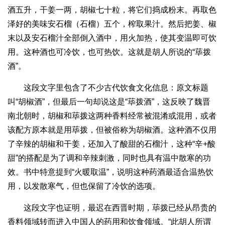
酒五升，干姜一两，胡椒七十粒，将它们捣成粉末。再取色
泽好的美味安石榴（石榴）五个，榨取果汁。然后把姜、椒
末以及安石榴汁全部倒入酒中，用火加热，使其变温即可饮
用。这种酒也可冷饮，也可热饮。这就是胡人所说的“荜拨
酒”。
这段文字里包含了不少古代饮食文化信息：原文标题
叫“胡椒酒”，但最后一句却说这是“荜拨酒”，这反映了魏晋
南北朝时，胡椒和荜拨这两种香料经常被混淆或混用，或者
该配方原本就是用荜拨，但被俗称为胡椒酒。这种酒不仅用
了辛辣的胡椒和干姜，还加入了酸甜的石榴汁，这种“辛+酸
甜”的搭配是为了调和辛辣刺激，同时也具有温中散寒的功
效。书中特意提到“火暖取温”，说明这种药酒最适合温热饮
用，以发散寒气，但也保留了冷饮的选项。
这段文字也证明，最迟在西晋时期，荜拨已经从昂贵的
香料领域转而进入中国人的药用和饮食领域。“此胡人所谓