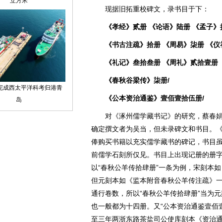
现据旧拓重校碑文，录书目于下：
《孝经》贰册 《论语》陆册 《孟子》
《书古注疏》拾册 《周易》柒册 《仪
《
礼记》叁拾叁册 《周礼》贰拾壹册 
《春秋谷梁传》柒册/
《公本资治通鉴》壹佰壹拾伍册/
对《涿州儒学藏书记》的研究，蔡春娟
确定撰文者为吴当，但未录碑文和书目。
俸购买书籍以充实儒学藏书的碑记，书目
前儒学石刻所仅见。书目上出现记册的册
以“春秋公羊传拾肆册”一条为例，宋刻本
但元刻本如《监本附音春秋公羊传注疏》
通行卷数，所以“春秋公羊传拾肆册”当为
也一般都为十四册。又“公本资治通鉴壹佰
至三年两浙东路茶盐司公使库刻本《资治