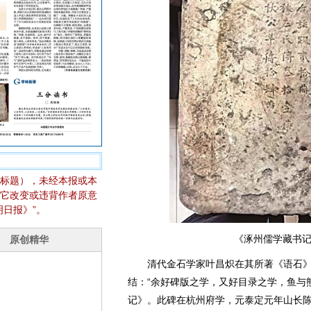
标题），未经本报或本
它改变或违背作者原意
日报》”。
《涿州儒学藏书记
清代金石学家叶昌炽在其所著《语石》
结：“余好碑版之学，又好目录之学，鱼与
记》。此碑在杭州府学，元泰定元年山长陈