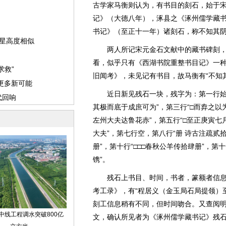
古学家马衡则认为，有书目的刻石，始于
记》（大德八年），涿县之《涿州儒学藏
书记》（至正十一年）诸刻石，称不知其
两人所记宋元金石文献中的藏书碑刻，
看，似乎只有《西湖书院重整书目记》一
旧闻考》，未见记有书目，故马衡有“不知
近日新见残石一块，残字为：第一行始“□□□
其极而底于成庶可为”，第三行“□而弆之以
左州大夫达鲁花赤”，第五行“□至正庚寅七
大夫”，第七行空，第八行“册 诗古注疏贰拾
册”，第十行“□□□春秋公羊传拾肆册”，
镌”。
残石上书目、时间，书者，篆额者信息
考工录》，有“程居义（金玉局石局提领）
刻工信息稍有不同，但时间吻合。又查阅
文，确认所见者为《涿州儒学藏书记》残