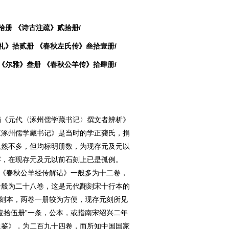
拾册 《诗古注疏》贰拾册/
礼》拾贰册 《春秋左氏传》叁拾壹册/
《尔雅》叁册 《春秋公羊传》拾肆册/
《元代〈涿州儒学藏书记〉撰文者辨析》
《涿州儒学藏书记》是当时的学正龚氏，捐
虽然不多，但均标明册数，为现存元及元以
字，在现存元及元以前石刻上已是孤例。
如《春秋公羊经传解诂》一般多为十二卷，
一般为二十八卷，这是元代翻刻宋十行本的
元刻本，两卷一册较为方便，现存元刻所见
壹拾伍册”一条，公本，或指南宋绍兴二年
通鉴》，为二百九十四卷，而所知中国国家