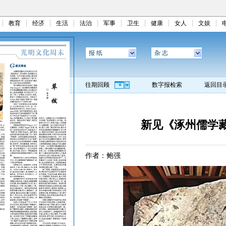
教育
经济
生活
法治
军事
卫生
健康
女人
文娱
报 纸
杂 志
往期回顾
数字报检索
返回目
新见《涿州儒学
作者：鲍强