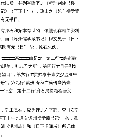
宋代以后，并列举隆平之《程珪创建书楼
书记》（至正十年），琼山之《乾宁儒学置
阴有无书目。
有原石和拓本存世的，依照现存相关资料
种。而《涿州儒学藏书记》碑文见于《日下
其阴有无书目”一说，原石久佚。
□□亲□□□□由是□”，第二行“□兴必致
为观美，则非予之所”，第四行“□目开列如
月望日”，第六行“□贡师泰书崇文少监亚中
册”，第九行“贰册 春秋左氏传叁拾壹
第十一行空，第十二行“府石局提领程德义
，刻工竟在，应为碑之左下部。查《石刻
至正十年九月刻涿州儒学藏书记”一条，虽
明清《涿州志》和《日下旧闻考》所记碑
石。