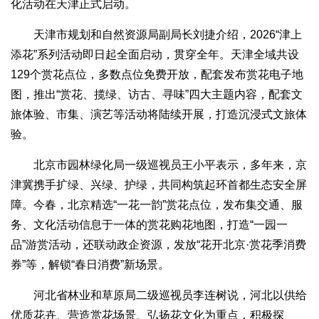
化活动在天津正式启动。
天津市规划和自然资源局副局长刘捷介绍，2026“津上
添花”系列活动即日起全面启动，贯穿全年。天津全域共设
129个赏花点位，多数点位免费开放，配套发布赏花电子地
图，推出“赏花、揽绿、访古、寻味”四大主题内容，配套文
旅体验、市集、演艺等活动将陆续开展，打造沉浸式文旅体
验。
北京市园林绿化局一级巡视员王小平表示，多年来，京
津冀携手扩绿、兴绿、护绿，共同构筑起环首都生态安全屏
障。今春，北京精选“一花一韵”赏花点位，发布集交通、服
务、文化活动信息于一体的赏花购花地图，打造“一园一
品”游赏活动，还联动政企资源，发放“花开北京·赏花季消费
券”等，解锁“春日消费”新场景。
河北省林业和草原局二级巡视员李连树说，河北以供给
优质花卉、营造赏花场景、弘扬花文化为重点，积极探