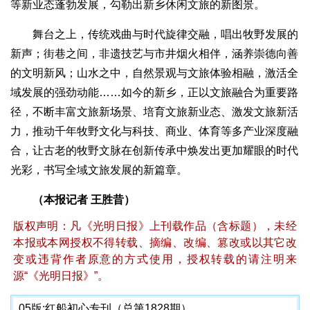
等新业态蓬勃发展，勾勒出新乡休闲文旅的新图景。
舞台之上，传统戏曲与时代旋律交融，唱出牧野发展的
新声；街巷之间，非遗技艺与市井烟火相伴，涵养崇德向善
的文明新风；山水之中，自然景观与文旅体验相融，激活全
域发展的强劲动能……如今的新乡，正以文旅融合为重要路
径，不断丰富文旅新场景、培育文旅新业态、激发文旅新活
力，推动千年牧野文化与科技、商业、体育等多产业深度融
合，让古老的牧野文脉在创新传承中焕发出更加耀眼的时代
光彩，书写全域文旅发展的新篇章。
（本报记者 王胜昔）
版权声明：凡《光明日报》上刊载作品（含标题），未经
本报或本网授权不得转载、摘编、改编、篡改或以其它改
变或违背作者原意的方式使用，授权转载的请注明来
源“《光明日报》”。
05版:
红船初心专刊（总第1828期）