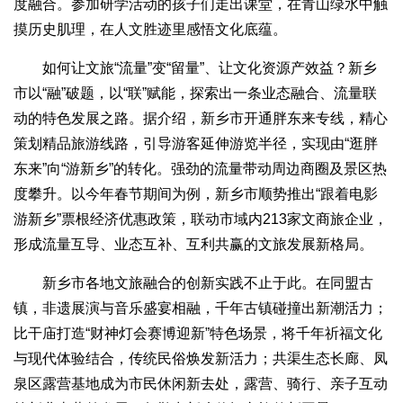
度融合。参加研学活动的孩子们走出课堂，在青山绿水中触
摸历史肌理，在人文胜迹里感悟文化底蕴。
如何让文旅“流量”变“留量”、让文化资源产效益？新乡
市以“融”破题，以“联”赋能，探索出一条业态融合、流量联
动的特色发展之路。据介绍，新乡市开通胖东来专线，精心
策划精品旅游线路，引导游客延伸游览半径，实现由“逛胖
东来”向“游新乡”的转化。强劲的流量带动周边商圈及景区热
度攀升。以今年春节期间为例，新乡市顺势推出“跟着电影
游新乡”票根经济优惠政策，联动市域内213家文商旅企业，
形成流量互导、业态互补、互利共赢的文旅发展新格局。
新乡市各地文旅融合的创新实践不止于此。在同盟古
镇，非遗展演与音乐盛宴相融，千年古镇碰撞出新潮活力；
比干庙打造“财神灯会赛博迎新”特色场景，将千年祈福文化
与现代体验结合，传统民俗焕发新活力；共渠生态长廊、凤
泉区露营基地成为市民休闲新去处，露营、骑行、亲子互动