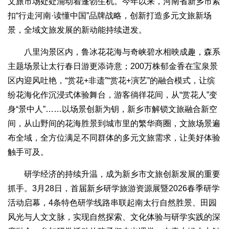
文旅市场处处涌动着蓬勃生机。今年以来，河南省新乡市紧
扣“行走河南·读懂中国”品牌战略，创新打造多元文旅新场
景，全域文旅发展的新动能持续迸发。
八里沟景区内，鲁冰花花海与奇峡碧水相映成趣，森系
主题场景让太行春日游更添诗意；200万株郁金香在宝泉景
区内迎风吐艳，“赏花+非遗”“赏花+演艺”的融合模式，让缤
纷花海化作沉浸式体验舞台，游客徜徉花间，从“赏花人”变
身“景中人”……以场景创新为钥，新乡市解锁文旅融合新空
间，从山野间的花海胜景到城市里的繁华商圈，文旅场景遍
布全域，全方位满足不同群体的多元文旅需求，让美好体验
触手可及。
研学经济的持续升温，成为新乡市文旅创新发展的重要
抓手。3月28日，首届新乡研学旅游资源展暨2026春季研学
活动启幕，4条特色研学线路串联起南太行自然胜景、田园
风光与人文文脉，实现自然探索、文化体验与研学实践的深