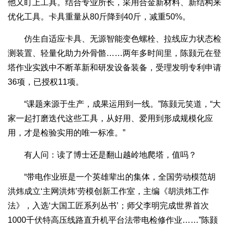
他又盯上工具。结合专业所长，采用合金新材料、新结构来
优化工具。卡具重量从80斤降到40斤，减重50%。
仿生自适应卡具、无源智能变色螺栓、拉线应力状态检
测装置、轻量化助力外骨骼……两年多时间里，陈颢元在登
塔作业实践中不断革新和研发设备装备，受理发明专利申请
36项，已授权11项。
“课题来源于生产，成果运用到一线。”陈颢元笑道，“大
家一起打磨迭代这些工具，从好用、爱用到形成规模化应
用，才是检验实用的唯一标准。”
有人问：读了博士还是翻山越岭地爬塔，值吗？
“带电作业班是一个英雄辈出的集体，全国劳动模范胡
洪炜成立‘主网洪炜’劳模创新工作室，主编《胡洪炜工作
法》，入选‘大国工匠系列丛书’；师父李明完成世界首次
1000千伏特高压线路直升机平台法带电检修作业……”陈颢