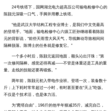
24号铁塔下，国网湖北电力超高压公司输电检修中心的
陈颢元深吸一口气，手脚并用攀上铁塔。
“他是武汉大学结构工程专业博士，是我们中文凭最高
的登塔手。”地面，输电检修中心六级工匠孙继雄看着陈颢
元的背影说，“前些天雨雪大风天气，导线舞动导致相间间
隔棒脱落。陈博士的任务就是修复它。”
一个多小时后，陈颢元返回地面，额头沁出汗珠：“第
一次修间隔棒。感觉还得再减——不管是体重还是工具的重
量。走线的技能还要再锻炼。”
两年前，陈颢元初入带电作业班。登塔一次，装备数十
斤；上下耗时常常超过一小时，有时甚至要在“天上”吃饭。
不仅是个技术活，也是体力活。
为“爬塔自由”，196斤的他半年狠减35斤。减完自己，