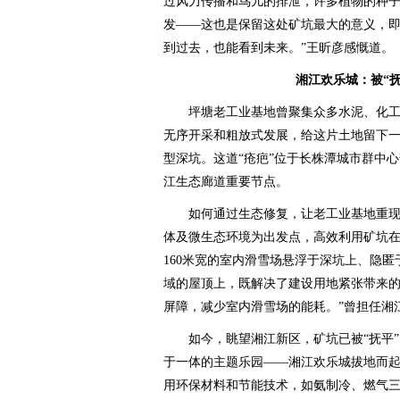
过风力传播和鸟儿的排泄，许多植物的种
发——这也是保留这处矿坑最大的意义，
到过去，也能看到未来。”王昕彦感慨道。
湘江欢乐城：被“抚
坪塘老工业基地曾聚集众多水泥、化工、建
无序开采和粗放式发展，给这片土地留下一处大
型深坑。这道“疮疤”位于长株潭城市群中
江生态廊道重要节点。
如何通过生态修复，让老工业基地重现生
体及微生态环境为出发点，高效利用矿坑在
160米宽的室内滑雪场悬浮于深坑上、隐
域的屋顶上，既解决了建设用地紧张带来
屏障，减少室内滑雪场的能耗。”曾担任湘
如今，眺望湘江新区，矿坑已被“抚平”
于一体的主题乐园——湘江欢乐城拔地而
用环保材料和节能技术，如氨制冷、燃气