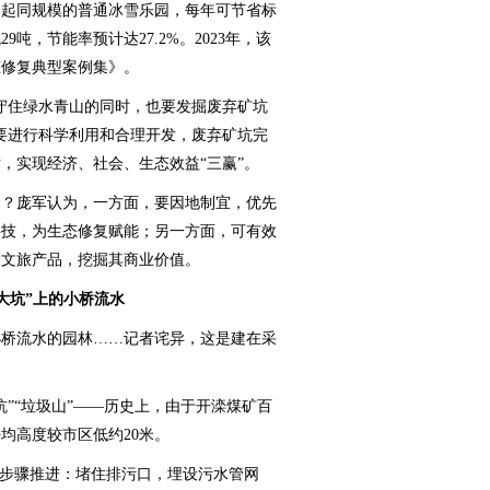
比起同规模的普通冰雪乐园，每年可节省标
29吨，节能率预计达27.2%。2023年，该
态修复典型案例集》。
住绿水青山的同时，也要发掘废弃矿坑
要进行科学利用和合理开发，废弃矿坑完
，实现经济、社会、生态效益“三赢”。
？庞军认为，一方面，要因地制宜，优先
科技，为生态修复赋能；另一方面，可有效
的文旅产品，挖掘其商业价值。
大坑”上的小桥流水
桥流水的园林……记者诧异，这是建在采
“垃圾山”——历史上，由于开滦煤矿百
均高度较市区低约20米。
步骤推进：堵住排污口，埋设污水管网