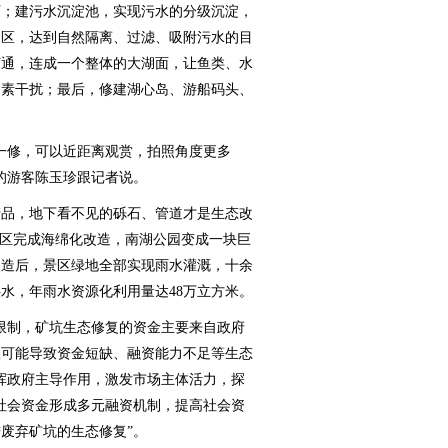
理厂；建污水沉淀池，实现污水的分级沉淀，
物区，达到自然隔离、过滤、吸附污水的目
打通，连成一个整体的大湖面，让鱼类、水
因素干扰；最后，修建湖心岛、游船码头、
。
修，可以近距离观赏，拍照角度更多
的游客陈玉珍跟记者说。
品，地下看不见的砾石、管道才是生态改
的景区完成海绵化改造，南湖公园变成一块巨
改造后，景区绿地全部实现雨水灌溉，十余
水，年雨水资源化利用量达48万立方米。
制，矿坑生态修复的资金主要来自政府
很可能导致资金短缺、融资能力不足等生态
挥政府主导作用，激发市场主体活力，探
社会资金形成多元融资机制，提高社会资
废弃矿坑的生态修复”。