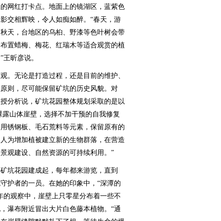
的网红打卡点。地面上的镜湖区，蓝紫色
影交相辉映，令人如痴如醉。“春天，游
；秋天，台地区的乌桕、野漆等色叶树会带
会布置蜡梅、梅花、红瑞木等适合观赏的植
”王昕彦说。
观。无论是打造过程，还是目前的维护、
预原则，尽可能保留矿坑的历史风貌。对
教授分析说，矿坑花园整体规划采取的是以
对裸露山体崖壁，选择不加干预的自我修复
利用锈钢板、毛石荒料等元素，保留原有的
，人为增加植被建立新的生物群落，在营造
景观建设、自然资源的可持续利用。”
年矿坑花园建成起，每年都来游览，直到
观守护者的一员。在她的印象中，“深潭的
0年的观察中，崖壁上只零星分布着一些不
，瀑布附近冒出大片白色藤本植物。“通