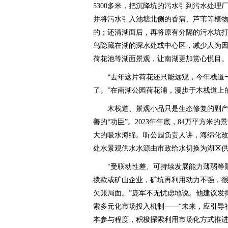
5300多米，把沉降坑的污水引到污水处
并将污水引入池塘北侧的香蒲、芦苇等植
的；还清湖面后，再将原有分隔的污水坑
鸟隐藏在湖的深水处或中心区，减少人为
荷花池等湖面景观，让南湖更加赏心悦目
“去年这片荷花还只能远观，今年栈道一
了。”在南湖公园荷花浦，漫步于木栈道上
木栈道、景观小品只是生态修复的副产
善的“功臣”。2023年年底，84万平方米
大的吸水海绵。听公园负责人讲，海绵化
处水景观供水水源由市政给水切换为湖区供
“受联动性差、可持续发展能力薄弱等限
拨款或矿山企业，矿坑再利用动力不强，
欠账局面。”庞军不无忧虑地说。他建议发
索多元化市场投入机制——“未来，应引导
本参与程度，积极探索利用市场化方式推进