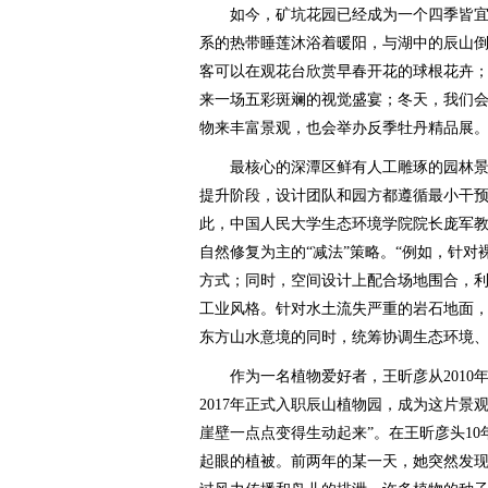
如今，矿坑花园已经成为一个四季皆宜
系的热带睡莲沐浴着暖阳，与湖中的辰山倒
客可以在观花台欣赏早春开花的球根花卉
来一场五彩斑斓的视觉盛宴；冬天，我们
物来丰富景观，也会举办反季牡丹精品展。
最核心的深潭区鲜有人工雕琢的园林景
提升阶段，设计团队和园方都遵循最小干
此，中国人民大学生态环境学院院长庞军
自然修复为主的“减法”策略。“例如，针
方式；同时，空间设计上配合场地围合，
工业风格。针对水土流失严重的岩石地面
东方山水意境的同时，统筹协调生态环境、
作为一名植物爱好者，王昕彦从2010
2017年正式入职辰山植物园，成为这片景
崖壁一点点变得生动起来”。在王昕彦头1
起眼的植被。前两年的某一天，她突然发现