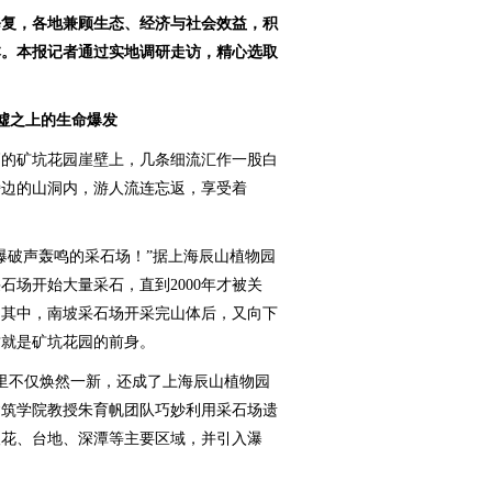
复，各地兼顾生态、经济与社会效益，积
本。本报记者通过实地调研走访，精心选取
墟之上的生命爆发
的矿坑花园崖壁上，几条细流汇作一股白
旁边的山洞内，游人流连忘返，享受着
破声轰鸣的采石场！”据上海辰山植物园
石场开始大量采石，直到2000年才被关
。其中，南坡采石场开采完山体后，又向下
这就是矿坑花园的前身。
里不仅焕然一新，还成了上海辰山植物园
建筑学院教授朱育帆团队巧妙利用采石场遗
望花、台地、深潭等主要区域，并引入瀑