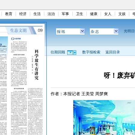
教育
经济
生活
法治
军事
卫生
健康
女人
文娱
光明
报 纸
杂 志
往期回顾
数字报检索
返回目录
呀！废弃
作者：本报记者 王美莹 周梦爽