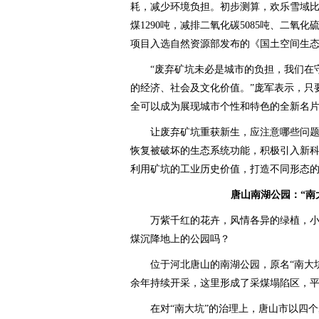
耗，减少环境负担。初步测算，欢乐雪域
煤1290吨，减排二氧化碳5085吨、二氧化硫
项目入选自然资源部发布的《国土空间生
“废弃矿坑未必是城市的负担，我们在守
的经济、社会及文化价值。”庞军表示，只
全可以成为展现城市个性和特色的全新名片
让废弃矿坑重获新生，应注意哪些问题
恢复被破坏的生态系统功能，积极引入新
利用矿坑的工业历史价值，打造不同形态
唐山南湖公园：“南
万紫千红的花卉，风情各异的绿植，小
煤沉降地上的公园吗？
位于河北唐山的南湖公园，原名“南大坑”
余年持续开采，这里形成了采煤塌陷区，平
在对“南大坑”的治理上，唐山市以四个