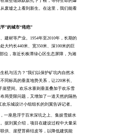
子在崖壁缝隙默默扎下了根，等待生命的爆
即从废墟之上看到新生。在这里，我们能看
平”的城市“疮疤”
材等产业。1954年至2010年，长期的
约长440米、宽350米、深100米的巨
心部位，靠近长株潭绿心区生态屏障，为湘
机与活力？“我们以保护矿坑内自然水
不同标高的垂直地势关系，让220米长、
匿于崖壁间。欢乐水寨则垂直叠加于欢乐雪
的布局受限问题，又增加了一道天然的隔热
江欢乐城设计小组组长的刘翼告诉记者。
，一座悬浮于百米深坑之上、集娱雪嬉水
起。据刘翼介绍，项目在建设过程中大量采
三联供、崖壁苔藓结皮等，以降低建筑能