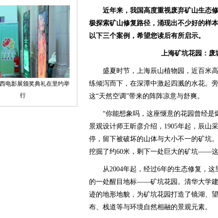
近年来，我国高度重视废弃矿山生态修
极探索矿山修复路径，涌现出不少好的样
以下三个案例，希望您读后有所启示。
上海矿坑花园：废
盛夏时节，上海辰山植物园，近百米高
练倾泻而下，在深潭中激起四溅的水花。
这“天然空调”带来的阵阵凉意与舒爽。
“你能想象吗，这座惬意的花园曾经是爆
景观设计师王昕彦介绍，1905年起，辰山采
停，留下被破坏的山体与大小不一的矿坑
挖掘了约60米，剩下一处巨大的矿坑——
从2004年起，经过6年的生态修复，这
的一处醒目地标——矿坑花园。清华大学
迹的地形地貌，为矿坑花园打造了镜湖、
布、栈道等与环境自然相融的景观元素。