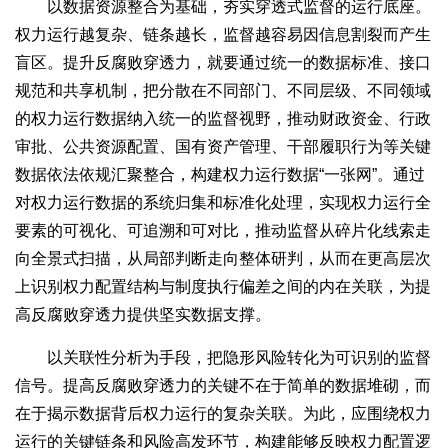
以数据资源整合为基础，夯实穿透式监督的运行底座。
权力运行越复杂、链条越长，监督越容易因信息割裂而产生
盲区。提升反腐败穿透力，就要通过统一的数据标准、接口
规范和共享机制，把分散在不同部门、不同层级、不同领域
的权力运行数据纳入统一的监督视野，推动财政资金、行政
审批、公共资源配置、国有资产管理、干部履职行为等关键
数据依法依规汇聚整合，构建权力运行数据“一张网”。通过
对权力运行数据的系统归集和标准化处理，实现权力运行全
要素的可视化、可追溯和可对比，推动监督从碎片化线索走
向全景式扫描，从局部判断走向整体研判，从而在更高层次
上识别权力配置结构与制度执行偏差之间的内在关联，为提
高反腐败穿透力提供坚实数据支撑。
以关联性分析为手段，把隐形风险转化为可识别的监督
信号。提高反腐败穿透力的关键不在于简单的数据堆砌，而
在于揭示数据背后权力运行的复杂关联。为此，应围绕权力
运行的关键链条和风险高发环节，构建能够反映权力配置逻