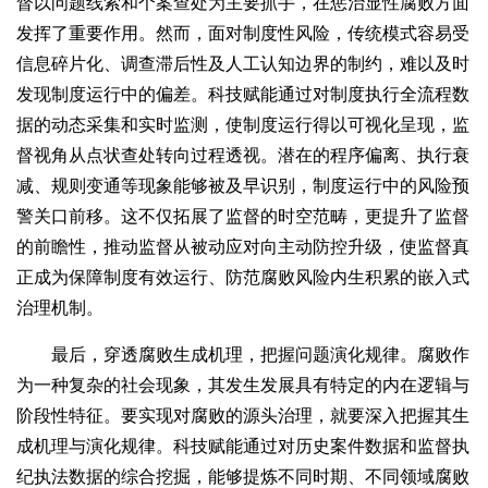
督以问题线索和个案查处为主要抓手，在惩治显性腐败方面
发挥了重要作用。然而，面对制度性风险，传统模式容易受
信息碎片化、调查滞后性及人工认知边界的制约，难以及时
发现制度运行中的偏差。科技赋能通过对制度执行全流程数
据的动态采集和实时监测，使制度运行得以可视化呈现，监
督视角从点状查处转向过程透视。潜在的程序偏离、执行衰
减、规则变通等现象能够被及早识别，制度运行中的风险预
警关口前移。这不仅拓展了监督的时空范畴，更提升了监督
的前瞻性，推动监督从被动应对向主动防控升级，使监督真
正成为保障制度有效运行、防范腐败风险内生积累的嵌入式
治理机制。
最后，穿透腐败生成机理，把握问题演化规律。腐败作
为一种复杂的社会现象，其发生发展具有特定的内在逻辑与
阶段性特征。要实现对腐败的源头治理，就要深入把握其生
成机理与演化规律。科技赋能通过对历史案件数据和监督执
纪执法数据的综合挖掘，能够提炼不同时期、不同领域腐败