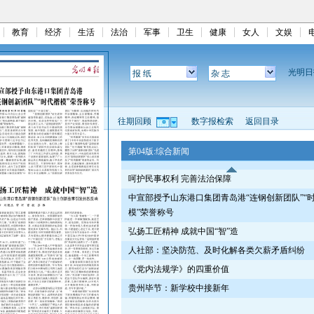
教育
经济
生活
法治
军事
卫生
健康
女人
文娱
光明
报 纸
杂 志
往期回顾
数字报检索
返回目录
第04版:综合新闻
呵护民事权利 完善法治保障
中宣部授予山东港口集团青岛港“连钢创新团队”“
模”荣誉称号
弘扬工匠精神 成就中国“智”造
人社部：坚决防范、及时化解各类欠薪矛盾纠纷
《党内法规学》的四重价值
贵州毕节：新学校中接新年