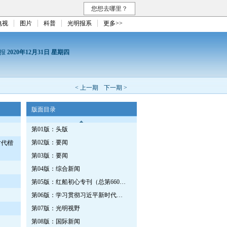
您想去哪里？
电视
图片
科普
光明报系
更多>>
日报
2020年12月31日 星期四
< 上一期
下一期 >
版面目录
第01版：头版
第02版：要闻
时代楷
第03版：要闻
第04版：综合新闻
第05版：红船初心专刊（总第660期）
第06版：学习贯彻习近平新时代中国特色社会主义思想专刊（第663期）
第07版：光明视野
第08版：国际新闻