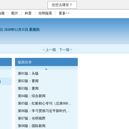
您想去哪里？
电视
图片
科普
光明报系
更多>>
日报
2020年12月31日 星期四
< 上一期
下一期 >
版面目录
第01版：头版
第02版：要闻
魂
第03版：要闻
第04版：综合新闻
第05版：红船初心专刊（总第660期）
第06版：学习贯彻习近平新时代中国特色社会主义思想专刊（第663期）
第07版：光明视野
第08版：国际新闻