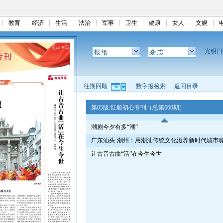
教育
经济
生活
法治
军事
卫生
健康
女人
文娱
光明
报 纸
杂 志
往期回顾
数字报检索
返回目录
第05版:红船初心专刊（总第660期）
潮剧今夕有多“潮”
广东汕头·潮州：用潮汕传统文化滋养新时代城市
让古音古曲“活”在今生今世