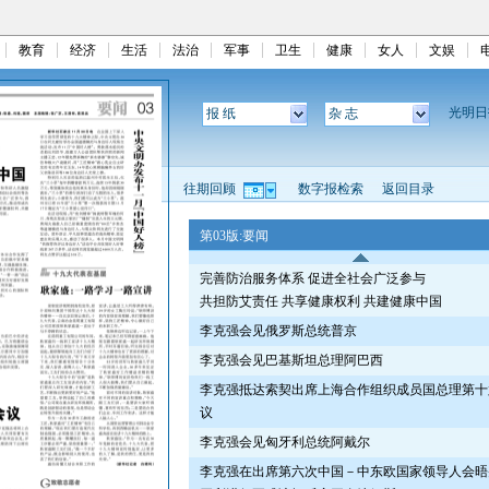
教育
经济
生活
法治
军事
卫生
健康
女人
文娱
光明
报 纸
杂 志
往期回顾
数字报检索
返回目录
第03版:要闻
完善防治服务体系 促进全社会广泛参与
共担防艾责任 共享健康权利 共建健康中国
李克强会见俄罗斯总统普京
李克强会见巴基斯坦总理阿巴西
李克强抵达索契出席上海合作组织成员国总理第十
议
李克强会见匈牙利总统阿戴尔
李克强在出席第六次中国－中东欧国家领导人会晤