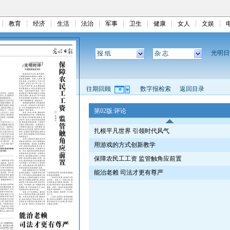
教育
经济
生活
法治
军事
卫生
健康
女人
文娱
光明
报 纸
杂 志
往期回顾
数字报检索
返回目录
第02版:评论
扎根平凡世界 引领时代风气
用游戏的方式创新教学
保障农民工工资 监管触角应前置
能治老赖 司法才更有尊严