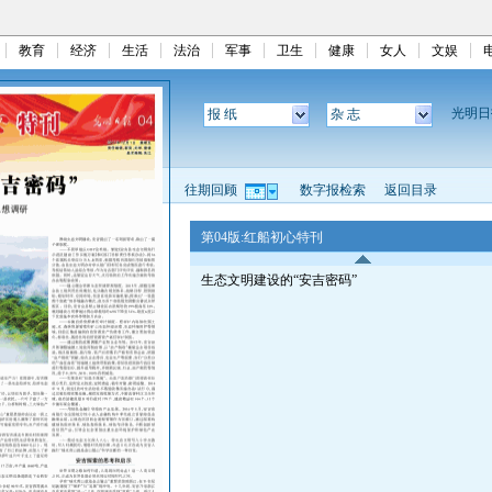
教育
经济
生活
法治
军事
卫生
健康
女人
文娱
光明
报 纸
杂 志
往期回顾
数字报检索
返回目录
第04版:红船初心特刊
生态文明建设的“安吉密码”