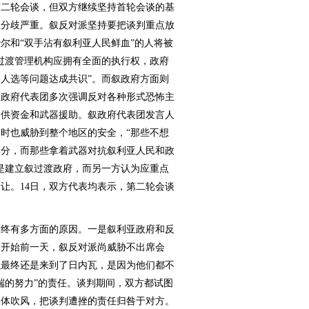
二轮会谈，但双方继续坚持首轮会谈的基
上分歧严重。叙反对派坚持要把谈判重点放
尔和“双手沾有叙利亚人民鲜血”的人将被
过渡管理机构应拥有全面的执行权，政府
人选等问题达成共识”。而叙政府方面则
。政府代表团多次强调反对各种形式恐怖主
提供资金和武器援助。叙政府代表团发言人
时也威胁到整个地区的安全，“那些不想
部分，而那些拿着武器对抗叙利亚人民和政
是建立叙过渡政府，而另一方认为应重点
让。14日，双方代表均表示，第二轮会谈
终有多方面的原因。一是叙利亚政府和反
议开始前一天，叙反对派尚威胁不出席会
以最终还是来到了日内瓦，是因为他们都不
端的努力”的责任。谈判期间，双方都试图
媒体吹风，把谈判遭挫的责任归咎于对方。