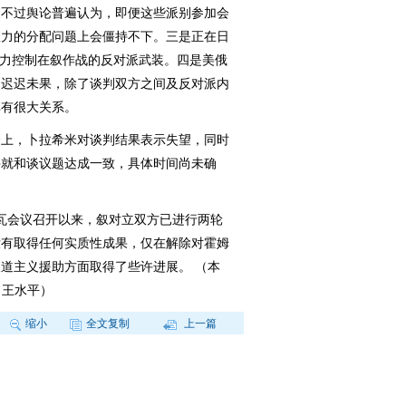
。不过舆论普遍认为，即便这些派别参加会
权力的分配问题上会僵持不下。三是正在日
无力控制在叙作战的反对派武装。四是美俄
判迟迟未果，除了谈判双方之间及反对派内
弈有很大关系。
上，卜拉希米对谈判结果表示失望，同时
并就和谈议题达成一致，具体时间尚未确
瓦会议召开以来，叙对立双方已进行两轮
没有取得任何实质性成果，仅在解除对霍姆
道主义援助方面取得了些许进展。 （本
 王水平）
缩小
全文复制
上一篇