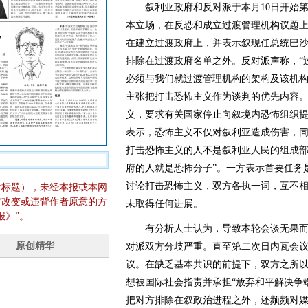
叙利亚政府和反对派于本月10日开始第
本立场，在反恐和成立过渡管理机构议题
在建立过渡政府上，并表示叙现任总统巴沙
排除在过渡政府名单之外。反对派声称，“
必须与我们就过渡管理机构的架构及该机构
主张把打击恐怖主义作为谈判的优先内容
义，要求有关国家停止向叙境内恐怖组织
表示，恐怖主义不仅对叙利亚造成伤害，同
打击恐怖主义的人不是叙利亚人民的组成
府的人就是恐怖分子”。一方表示首要任务
讨论打击恐怖主义，双方各执一词，互不相
含标题），未经本报或本网
它改变或违背作者原意的方
未取得任何进展。
报》”。
有分析人士认为，导致本轮会谈无果而
对派双方分歧严重。直至第二次日内瓦会
议。在缺乏基本共识的前提下，双方之所
想被国际社会指责并承担“放弃和平解决争
把对方排除在叙政治进程之外，还频频对