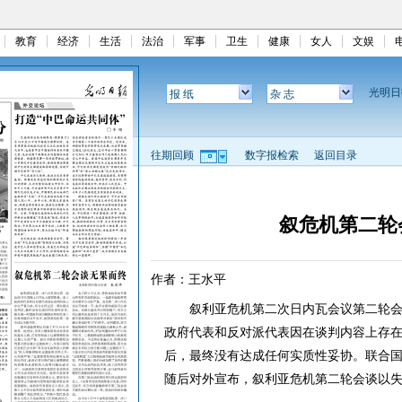
教育
经济
生活
法治
军事
卫生
健康
女人
文娱
光明
报 纸
杂 志
往期回顾
数字报检索
返回目录
叙危机第二轮
作者：王水平
叙利亚危机第二次日内瓦会议第二轮会谈
政府代表和反对派代表因在谈判内容上存
后，最终没有达成任何实质性妥协。联合
随后对外宣布，叙利亚危机第二轮会谈以