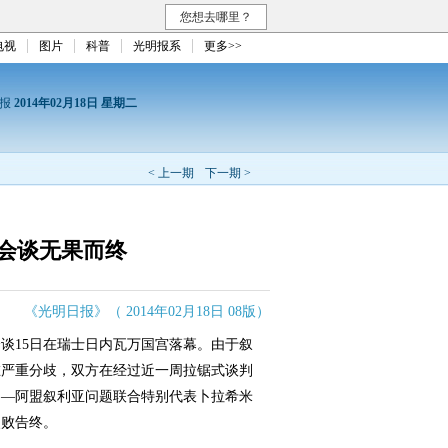
您想去哪里？
电视
图片
科普
光明报系
更多>>
日报
2014年02月18日 星期二
< 上一期
下一期 >
会谈无果而终
《光明日报》（ 2014年02月18日 08版）
15日在瑞士日内瓦万国宫落幕。由于叙
在严重分歧，双方在经过近一周拉锯式谈判
国—阿盟叙利亚问题联合特别代表卜拉希米
失败告终。