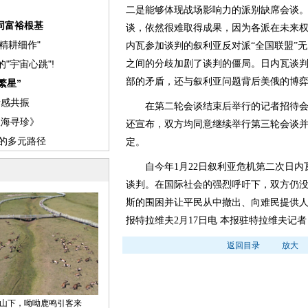
二是能够体现战场影响力的派别缺席会谈
谈，依然很难取得成果，因为各派在未来
内瓦参加谈判的叙利亚反对派“全国联盟”
之间的分歧加剧了谈判的僵局。日内瓦谈
部的矛盾，还与叙利亚问题背后美俄的博
在第二轮会谈结束后举行的记者招待会
还宣布，双方均同意继续举行第三轮会谈
定。
自今年1月22日叙利亚危机第二次日内
谈判。在国际社会的强烈呼吁下，双方仍
斯的围困并让平民从中撤出、向难民提供人
报特拉维夫2月17日电 本报驻特拉维夫记者
返回目录
放大