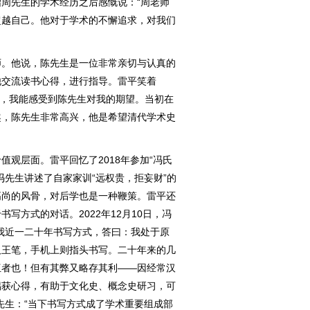
周先生的学术经历之后感慨说：“周老师
超越自己。他对于学术的不懈追求，对我们
。他说，陈先生是一位非常亲切与认真的
他交流读书心得，进行指导。雷平笑着
啊’，我能感受到陈先生对我的期望。当初在
趣，陈先生非常高兴，他是希望清代学术史
层面。雷平回忆了2018年参加“冯氏
冯先生讲述了自家家训“远权贵，拒妄财”的
高尚的风骨，对后学也是一种鞭策。雷平还
写方式的对话。2022年12月10日，冯
我近一二十年书写方式，答曰：我处于原
汉王笔，手机上则指头书写。二十年来的几
伍者也！但有其弊又略存其利——因经常汉
偶获心得，有助于文化史、概念史研习，可
先生：“当下书写方式成了学术重要组成部