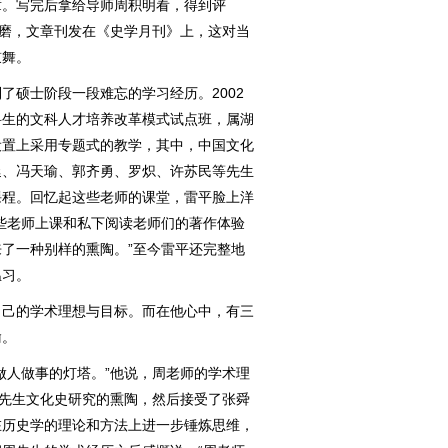
章。写完后拿给导师周积明看，得到评
打磨，文章刊发在《史学月刊》上，这对当
鼓舞。
硕士阶段一段难忘的学习经历。2002
科生的文科人才培养改革模式试点班，属湖
设置上采用专题式的教学，其中，中国文化
延、冯天瑜、郭齐勇、罗炽、许苏民等先生
课程。回忆起这些老师的课堂，雷平脸上洋
些老师上课和私下阅读老师们的著作体验
了一种别样的熏陶。”至今雷平还完整地
温习。
己的学术理想与目标。而在他心中，有三
瑜。
人做事的灯塔。”他说，周老师的学术理
瑜先生文化史研究的熏陶，然后接受了张舜
在历史学的理论和方法上进一步锤炼思维，