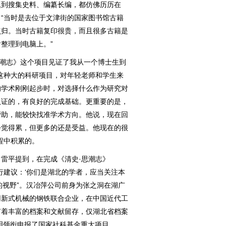
题到搜集史料、编纂长编，都仿佛历历在
“当时是去位于文津街的国家图书馆古籍
点归。当时古籍复印很贵，而且很多古籍是
整理到电脑上。”
潮志》这个项目见证了我从一个博士生到
这种大的科研项目，对年轻老师和学生来
的学术刚刚起步时，对选择什么作为研究对
认证的，有良好的完成基础。更重要的是，
帮助，能较快找准学术方向。他说，现在回
会觉得累，但更多的还是受益。他现在的很
程中积累的。
平提到，在完成《清史·思潮志》
行建议：‘你们是湖北的学者，应当关注本
的视野”。汉冶萍公司前身为张之洞在湖广
用新式机械的钢铁联合企业，在中国近代工
有着丰富的档案和文献留存，仅湖北省档案
积明领衔申报了国家社科基金重大项目