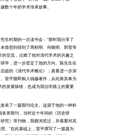
跨越数十年的学术传承故事。
生时期的一次读书会：“那时我分享了
，未曾想到得到了周积明、何晓明、郭莹等
常的交流，点燃了他对清代学术的兴趣之
学讲学，进一步坚定了他的方向。陈先生在
梁启超的《清代学术概论》；真要进一步深
》。雷平随即购入钱穆著作，从此将其奉为
术的发展脉络，也成为我治学路上的重要
发表了一篇期刊论文。这源于他的一种朴
阅各类期刊，当时近十年间的《历史研
史研究》等刊物，我都浏览过，并着重对其
理。”在此基础上，雷平撰写了一篇题为