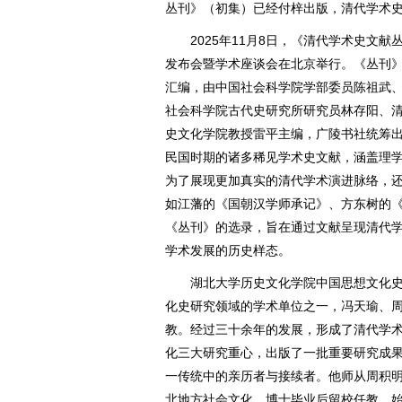
丛刊》（初集）已经付梓出版，清代学术
2025年11月8日，《清代学术史文献
发布会暨学术座谈会在北京举行。《丛刊
汇编，由中国社会科学院学部委员陈祖武
社会科学院古代史研究所研究员林存阳、
史文化学院教授雷平主编，广陵书社统筹出
民国时期的诸多稀见学术史文献，涵盖理
为了展现更加真实的清代学术演进脉络，
如江藩的《国朝汉学师承记》、方东树的
《丛刊》的选录，旨在通过文献呈现清代
学术发展的历史样态。
湖北大学历史文化学院中国思想文化史
化史研究领域的学术单位之一，冯天瑜、
教。经过三十余年的发展，形成了清代学
化三大研究重心，出版了一批重要研究成
一传统中的亲历者与接续者。他师从周积
北地方社会文化。博士毕业后留校任教，始