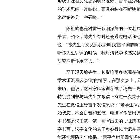
形成了社会文化史的研究视野。雷平在介绍
的学术思维非常敏锐，而且始终在不断地
来说始终是一种召唤。”
陈祖武也是对雷平影响深刻的一位老师
学者。如今，陈先生有时还会通过电话和
说：“陈先生每次见到我都叫我‘雷平同志
听陈先生讲课的时候，我对清代学术感兴
研究不断传承下去。”
至于冯天瑜先生，其影响更多体现在价值观
学术源流座谈会”时的情景，在那次会上，
来历。他说，这种家风家训养成了冯先生
特别提到曾与冯先生在微信上有过一次关于书
先生在微信上给雷平发信息说：“老学生问
始状态，不会拼音和五笔。电脑写作使用
本书都是汉王笔一笔一画写出来的，诚落
字书写，汉字文化的若干奥妙得以牢记并
能还能预防老年痴呆。”雷平当时即回复冯