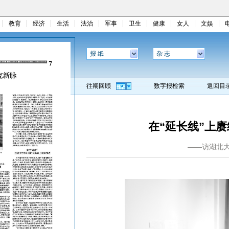
教育
经济
生活
法治
军事
卫生
健康
女人
文娱
报 纸
杂 志
往期回顾
数字报检索
返回目
在“延长线”上
——访湖北