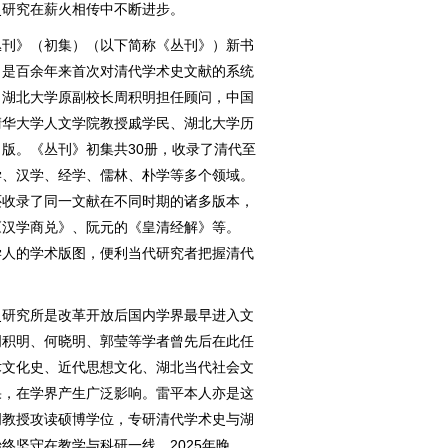
史研究在薪火相传中不断进步。
丛刊》（初集）（以下简称《丛刊》）新书
》是百余年来首次对清代学术史文献的系统
、湖北大学原副校长周积明担任顾问，中国
清华大学人文学院教授戚学民、湖北大学历
版。《丛刊》初集共30册，收录了清代至
学、汉学、经学、儒林、朴学等多个领域。
还收录了同一文献在不同时期的诸多版本，
《汉学商兑》、阮元的《皇清经解》等。
学人的学术版图，便利当代研究者把握清代
研究所是改革开放后国内学界最早进入文
周积明、何晓明、郭莹等学者曾先后在此任
术文化史、近代思想文化、湖北当代社会文
果，在学界产生广泛影响。雷平本人亦是这
明教授攻读硕博学位，专研清代学术史与湖
终坚守在教学与科研一线。2025年晚