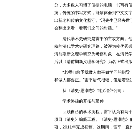
分，大多数人习惯了便捷的电脑，书写有
病，传统的书写方式，能够体会到中文文字
出新老相传的文化坚守。“冯先生已经去世
会翻出来看一看我们之间的对话。”
清代学术史研究是雷平的主攻方向。他
穆的清代学术史研究理路，被评为校优秀
清前期新义理学研究为考察对象，在清代
后以《清前期新义理学研究》为名正式出
“老师们给予我做人做事做学问的指导，
和做人都要正。”雷平语气很轻，但透着坚
从《清史·思潮志》到汉冶萍公司：
学术路径的开拓与延伸
回顾自己的学术历程，雷平认为有两个
项目《清史》编纂工程。《清史·思潮志》的
项，2011年完成初稿。这期间，雷平一