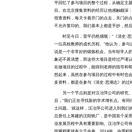
平回忆了参与项目的整个过程，从确定主
目。在北京搜集资料的经历让他感触颇深：
馆查资料，每天卡着开门的点去，关门的
不允许复印的。我们基本上都是手抄，然后
时至今日，雷平仍然感慨：“《清史·思
一位高校教师的成长历程。”他认为，参与
说是一个非常好的锻炼机会。当年轻学人
象还不甚清楚，而这些大项目是经过严谨
在做项目的过程中，能得到老师的指导和
想起来，虽然在参与项目的过程中有时也
多资料，都是在参与《清史·思潮志》的过
另一个节点则是对汉冶萍公司的研究。雷
后，“我们正在寻找新的学术增长点。有同
土问题。’就这样，汉冶萍公司进入到我们
总督任上筹建的汉阳铁厂，是中国首个采
业发展历程中具有重要影响。汉冶萍公司
馆藏档案就有六千余卷。2014年，由周