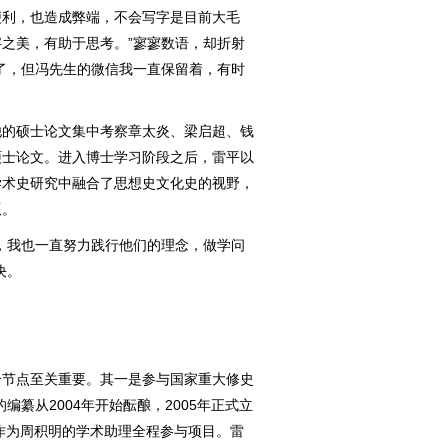
便利，也造成弊端，不会写字是目前大毛
之美，有助于思考。”寥寥数语，却折射
了，但冯先生的微信我一直保留着，有时
的硕士论文集中考察章太炎、梁启超、钱
硕士论文。进入博士学习阶段之后，雷平以
学术史研究中融合了思想史文化史的视野，
版。
我也一直努力践行他们的理念，做学问
决。
节点至关重要。其一是参与国家重大修史
编纂从2004年开始酝酿，2005年正式立
直作为周积明的学术助理全程参与项目。雷