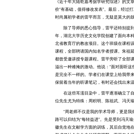
《近十年大陆乾嘉考据学研究综述》的文
价“有基础，值得修改发表”。最后，经过
时尚属初学者的雷平而言，无疑是莫大的
除了导师的悉心指导，雷平还特别提到了
年，湖北大学历史文化学院创建了面向本
北省教育厅的教改项目。这个班级在课程
课程，全部聘请国内知名学者授课。朱祖
都曾受邀讲授专题课程。雷平旁听了全部
溢出一种难掩的激动。他说：“面对面听这
是完全不一样的。学者们在课堂上给我带来
保留着当年的听课笔记，有时还会找出来
在这些耳濡目染中，雷平逐渐确立了自
位先生尤为特殊：周积明、陈祖武、冯天
“周老师不仅是我的学术导师，更是我做
路可以归结为“每转益进”。先是受到冯天
徽先生在文献学方面的训练，其后自觉地