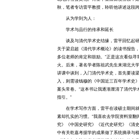
秋，笔者专访雷平教授，聆听他讲述这段
从为学到为人：
学术与品行的传承和延长
谈及与清代学术史结缘，雷平回忆起研究
关于梁启超《清代学术概论》的读书报告
多位老师的肯定和鼓励。”正是这次看似寻
火。后来，著名学者陈祖武先生来湖北大
讲课中谈到，入门清代学术史，首先要读
入，则需读钱穆的《中国近三百年学术史
案头常卷。“这本书让我逐渐厘清了清代学
指引。”
在学术写作方面，雷平在读硕士期间就
素却扎实的习惯。“我喜欢去学院资料室翻
究》《中国史研究》《近代史研究》《清
中有关乾嘉考据学的成果做了系统摘录与梳