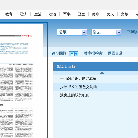
教育
经济
生活
法治
军事
卫生
健康
女人
文娱
中华
报 纸
杂 志
往期回顾
数字报检索
返回目录
第12版:出版
于“深蓝”处，锚定成长
少年成长的蓝色交响曲
浪尖上跳跃的帆船