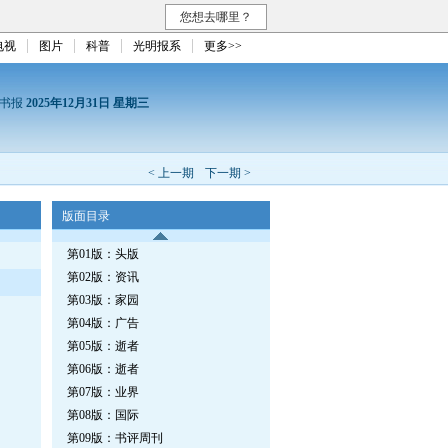
您想去哪里？
电视
图片
科普
光明报系
更多>>
读书报
2025年12月31日 星期三
< 上一期
下一期 >
版面目录
第01版：头版
第02版：资讯
第03版：家园
第04版：广告
第05版：逝者
第06版：逝者
第07版：业界
第08版：国际
第09版：书评周刊