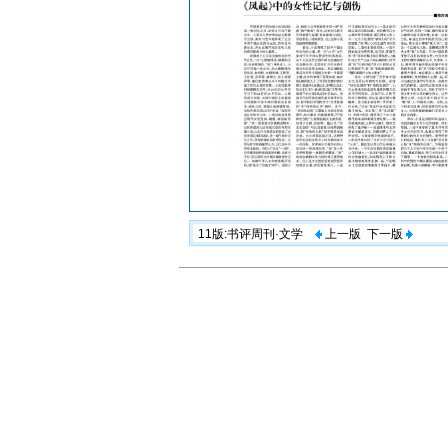
11版:书评周刊·文学
上一版
下一版