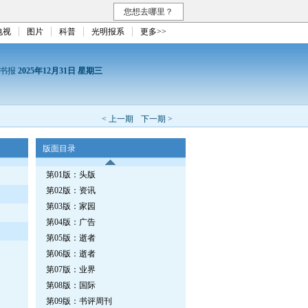
您想去哪里？
电视
图片
科普
光明报系
更多>>
读书报
2025年12月31日 星期三
< 上一期
下一期 >
版面目录
第01版：头版
第02版：资讯
第03版：家园
第04版：广告
第05版：逝者
第06版：逝者
第07版：业界
第08版：国际
第09版：书评周刊