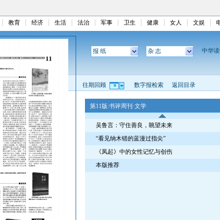
教育
经济
生活
法治
军事
卫生
健康
女人
文娱
中华
报 纸
杂 志
往期回顾
数字报检索
返回目录
第11版:书评周刊·文学
吴鲁言：守住善良，眺望未来
“看见纳木错的蓝漫过指尖”
《凤起》中的女性记忆与创伤
本版推荐