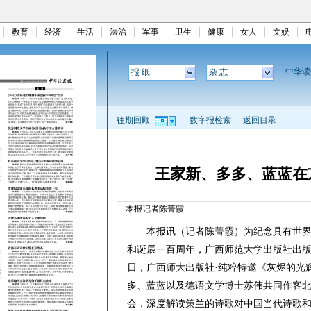
教育
经济
生活
法治
军事
卫生
健康
女人
文娱
中华
报 纸
杂 志
往期回顾
数字报检索
返回目录
王家新、多多、蓝蓝在
本报记者陈菁霞
本报讯（记者陈菁霞）为纪念具有世界影
和诞辰一百周年，广西师范大学出版社出版
日，广西师大出版社·纯粹特邀《灰烬的光
多、蓝蓝以及德语文学博士苏伟共同作客
会，深度解读策兰的诗歌对中国当代诗歌