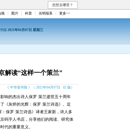
您想去哪里？
电视
图片
科普
光明报系
更多>>
读书报
2021年04月07日 星期三
京解读“这样一个策兰”
《 中华读书报 》（ 2021年04月07日 02 版）
响的杰出诗人保罗·策兰逝世五十周年
了《灰烬的光辉：保罗·策兰诗选》。近
辉：保罗·策兰诗选》译者王家新，诗人多
北京码字人书店，分享他们的阅读、研究体
和时代的重要意义。