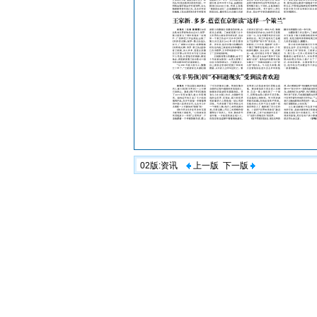
02版:资讯
上一版
下一版