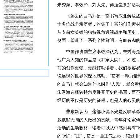
朱秀海、李敬泽、刘大先、傅逸尘参加活
《远去的白马》是一部书写东北解放战
十多位战争亲历者，收集了丰富的创作素
从支前女英雄的独特视角透视战争和历史
侧面，塑造了一系列个性鲜明、有血有肉
中国作协副主席李敬泽认为，朱秀海是
他广为人知的作品是《乔家大院》。不过
前的创作更强，更能打动读者，我们很容
说展现的世界深深地感动。“它有一种力量
的白马》就会知道什么叫作‘人民’，就会
朱秀海选择独特角度展开历史的书写，而不
经历的不仅是历史的征程，也是人的心灵
曹东新认为，这部小说不光是反映革命
多默默无闻的人做出的贡献。青年评论家
活动的生动教材，读者可以从中感到具有“雅
的“雅”；“正”，它是一曲正气之歌，读过非