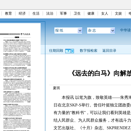
教育
经济
生活
法治
军事
卫生
健康
女人
文娱
中华
报 纸
杂 志
往期回顾
数字报检索
返回目录
《远去的白马》向解
夏琪
本报讯 以笔为旗，致敬英雄——朱秀海
日在北京SKP-S举行。曾任叶挺独立团政
有力量的“教科书”，可以让我们看到英雄
结人民群众、为人民群众服务，才有战斗
文艺出版社、《十月》杂志、SKPRENDE