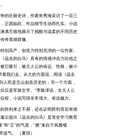
动。
争的壮丽史诗，作家朱秀海采访了一百三
材，正因如此，作品细节生动而扎实。小说
，淋漓尽致地展示了残酷与温柔的不同历史
的传奇英雄群像。
特别高产、创造力特别充沛的一位作家。
，《远去的白马》具有的情感冲击力比他之
易被它吸引，被主人公的命运、性格，被小
带着我们走。从大的方面说，阅读《远去
看到人民是怎么创造历史的；另一个方面，
仅仅是军旅文学。”李敬泽说，女主人公
的征程，小说写得非常强大、有说服力。
的胜利来之不易，还在证明胜利背后有很
傅逸尘提出《远去的白马》是党史学习教育
”和“正”的气度，“雅”来自于风雅颂
常提气。 （夏琪）