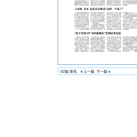
02版:资讯
上一版
下一版