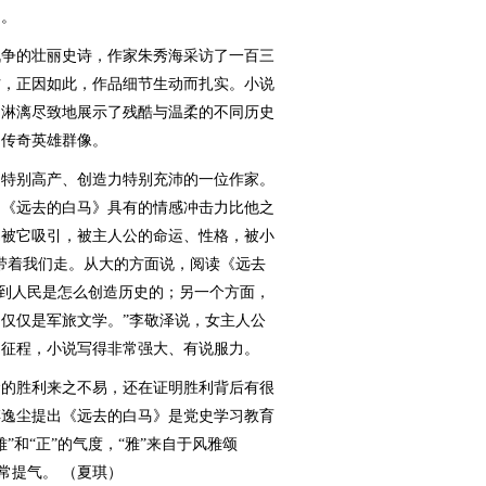
动。
争的壮丽史诗，作家朱秀海采访了一百三
材，正因如此，作品细节生动而扎实。小说
，淋漓尽致地展示了残酷与温柔的不同历史
的传奇英雄群像。
特别高产、创造力特别充沛的一位作家。
，《远去的白马》具有的情感冲击力比他之
易被它吸引，被主人公的命运、性格，被小
带着我们走。从大的方面说，阅读《远去
看到人民是怎么创造历史的；另一个方面，
仅仅是军旅文学。”李敬泽说，女主人公
的征程，小说写得非常强大、有说服力。
的胜利来之不易，还在证明胜利背后有很
傅逸尘提出《远去的白马》是党史学习教育
”和“正”的气度，“雅”来自于风雅颂
常提气。 （夏琪）