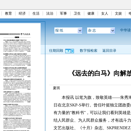
教育
经济
生活
法治
军事
卫生
健康
女人
文娱
中华
报 纸
杂 志
往期回顾
数字报检索
返回目录
《远去的白马》向解
夏琪
本报讯 以笔为旗，致敬英雄——朱秀海
日在北京SKP-S举行。曾任叶挺独立团政
有力量的“教科书”，可以让我们看到英雄
结人民群众、为人民群众服务，才有战斗
文艺出版社、《十月》杂志、SKPRENDE