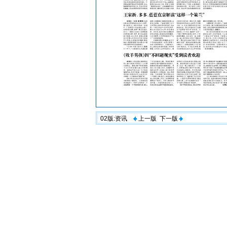
02版:资讯
上一版
下一版