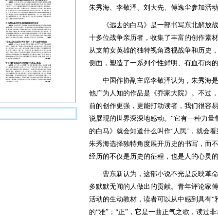
朱秀海、李敬泽、刘大先、傅逸尘参加活
《远去的白马》是一部书写东北解放战
十多位战争亲历者，收集了丰富的创作素
从支前女英雄的独特视角透视战争和历史
侧面，塑造了一系列个性鲜明、有血有肉
中国作协副主席李敬泽认为，朱秀海是
他广为人知的作品是《乔家大院》。不过
前的创作更强，更能打动读者，我们很容
说展现的世界深深地感动。“它有一种力量
的白马》就会知道什么叫作‘人民’，就会
朱秀海选择独特角度展开历史的书写，而不
经历的不仅是历史的征程，也是人的心灵
曹东新认为，这部小说不光是反映革命
多默默无闻的人做出的贡献。青年评论家
活动的生动教材，读者可以从中感到具有“雅
的“雅”；“正”，它是一曲正气之歌，读过非