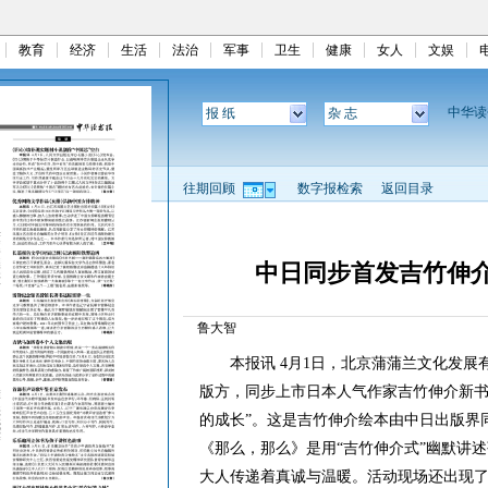
教育
经济
生活
法治
军事
卫生
健康
女人
文娱
中华
报 纸
杂 志
往期回顾
数字报检索
返回目录
中日同步首发吉竹伸
鲁大智
本报讯 4月1日，北京蒲蒲兰文化发展有
版方，同步上市日本人气作家吉竹伸介新书
的成长”。这是吉竹伸介绘本由中日出版界
《那么，那么》是用“吉竹伸介式”幽默讲
大人传递着真诚与温暖。活动现场还出现