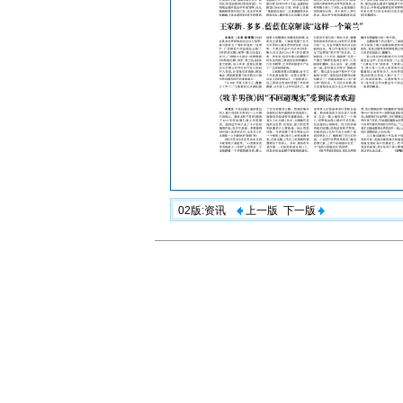
02版:资讯
上一版
下一版