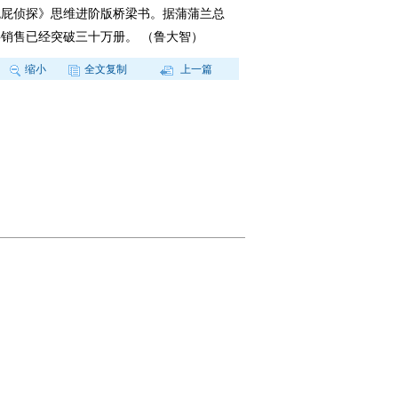
屁屁侦探》思维进阶版桥梁书。据蒲蒲兰总
销售已经突破三十万册。 （鲁大智）
缩小
全文复制
上一篇