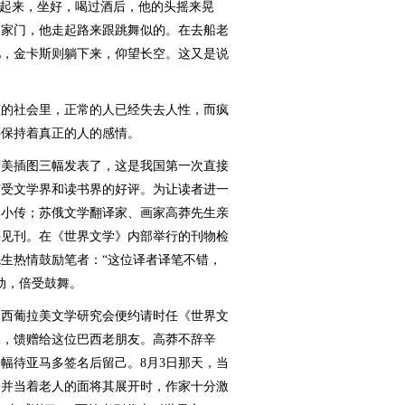
扶起来，坐好，喝过酒后，他的头摇来晃
出家门，他走起路来跟跳舞似的。在去船老
儿，金卡斯则躺下来，仰望长空。这又是说
的社会里，正常的人已经失去人性，而疯
还保持着真正的人的感情。
美插图三幅发表了，这是我国第一次直接
广受文学界和读书界的好评。为让读者进一
家小传；苏俄文学翻译家、画家高莽先生亲
并见刊。在《世界文学》内部举行的刊物检
生热情鼓励笔者：“这位译者译笔不错，
动，倍受鼓舞。
西葡拉美文学研究会便约请时任《世界文
像，馈赠给这位巴西老朋友。高莽不辞辛
幅待亚马多签名后留己。8月3日那天，当
卷并当着老人的面将其展开时，作家十分激