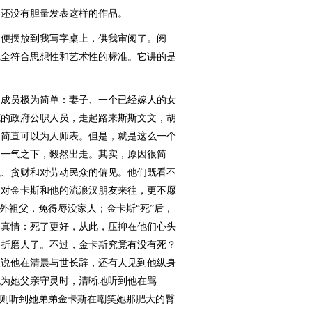
们还没有胆量发表这样的作品。
便摆放到我写字桌上，供我审阅了。阅
完全符合思想性和艺术性的标准。它讲的是
成员极为简单：妻子、一个已经嫁人的女
范的政府公职人员，走起路来斯斯文文，胡
，简直可以为人师表。但是，就是这么一个
，一气之下，毅然出走。其实，原因很简
私、贪财和对劳动民众的偏见。他们既看不
反对金卡斯和他的流浪汉朋友来往，更不愿
外祖父，免得辱没家人；金卡斯“死”后，
的真情：死了更好，从此，压抑在他们心头
会折磨人了。不过，金卡斯究竟有没有死？
人说他在清晨与世长辞，还有人见到他纵身
地为她父亲守灵时，清晰地听到他在骂
斯则听到她弟弟金卡斯在嘲笑她那肥大的臀