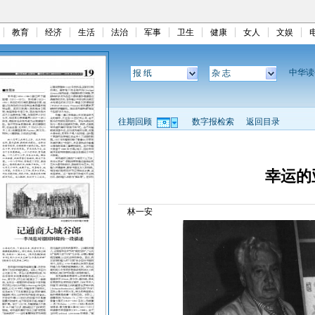
教育
经济
生活
法治
军事
卫生
健康
女人
文娱
中华
报 纸
杂 志
往期回顾
数字报检索
返回目录
幸运的
林一安