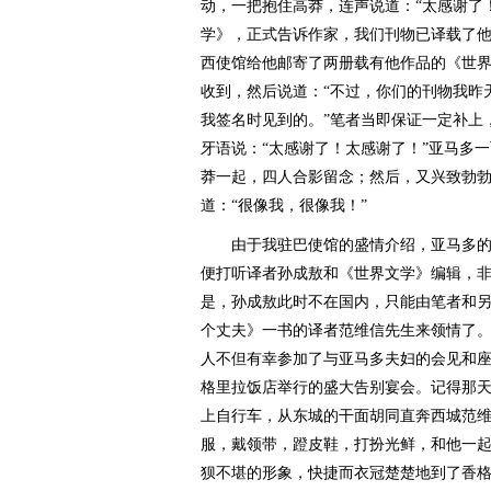
动，一把抱住高莽，连声说道：“太感谢了
学》，正式告诉作家，我们刊物已译载了
西使馆给他邮寄了两册载有他作品的《世
收到，然后说道：“不过，你们的刊物我昨
我签名时见到的。”笔者当即保证一定补上
牙语说：“太感谢了！太感谢了！”亚马多
莽一起，四人合影留念；然后，又兴致勃
道：“很像我，很像我！”
由于我驻巴使馆的盛情介绍，亚马多的女
便打听译者孙成敖和《世界文学》编辑，
是，孙成敖此时不在国内，只能由笔者和
个丈夫》一书的译者范维信先生来领情了
人不但有幸参加了与亚马多夫妇的会见和座
格里拉饭店举行的盛大告别宴会。记得那
上自行车，从东城的干面胡同直奔西城范
服，戴领带，蹬皮鞋，打扮光鲜，和他一
狈不堪的形象，快捷而衣冠楚楚地到了香