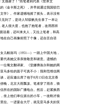
！太感谢了！”而笔者则代表《世界文
他的《金卡斯之死》，并早就通过我国驻巴
界文学》。作家遗憾地摇了摇头，表示没有
天见到了，是诗人邹荻帆先生拿了一本让
，老人很大度，也抱了抱笔者，改用西班
一面说着，还叫来夫人，又拉上笔者，和高
勃地在自己画像前照了个像，还自言自语
儿帕洛玛（1951—）一踏上中国大地，
非要代表她父亲亲致敬意和谢意。遗憾的
另一位葡文翻译家、《堂娜弗洛尔和她的两
。亚马多给的面子可真不小：我和范维信两
谈，还应邀出席了他于8月13日在北京香
天傍晚，北京大雨瓢泼。笔者穿了雨衣，骑
维信所在的国际广播电台。然后，赶紧换西
起，坐上他们单位派出的小车，一改刚才狼
格里拉。一进宴会大厅，就见亚马多夫妇笑