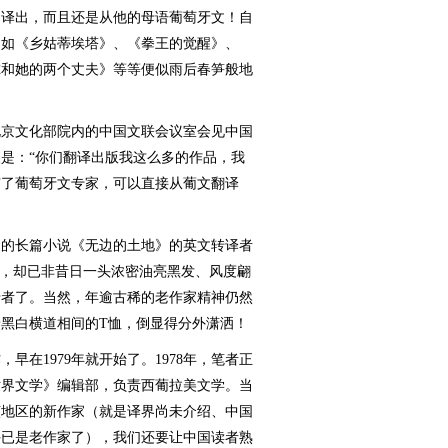
国译出，而且还是从他的母语葡萄牙文！自
品如《乡姑蒂埃塔》、《拳王的觉醒》、
尔和她的两个丈夫》等等便似雨后春笋般地
北京文化部院内的中国文联会议室会见中国
是：“你们翻译出版我这么多的作品，我
有了葡萄牙文专家，可以直接从葡文翻译
的长篇小说《无边的土地》的英文转译者
枣”，却已非昔日一头浓密油亮黑发、风度翩
老者了。当然，年逾古稀的老作家精神仍然
黑白横道相间的T恤，倒显得分外潇洒！
在1979年就开始了。1978年，笔者正
世界文学》编辑部，负责西葡拉美文学。当
该地区的新作家（就是译界尚未介绍、中国
许已是老作家了），我们还要让中国读者熟