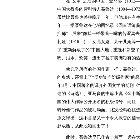
在“文革”之后的中国，亚马多（1912—
中国大得多的智利诗人聂鲁达（1904—19
虽然比聂鲁达整整晚了一年，但他却在有生
年——据聂鲁达在他的回忆录《回首话沧桑
抑郁”，后来“像我一样带着一嘴的苦涩离去”
莉娅（1916—）、女儿女婿、儿子儿媳
了“重新解放了的”中国大地，重逢和新交
吻、泪水、欢笑，迸出了拉丁美洲独有的
像几乎所有的外国作家一样，聂鲁达、亚
的炙烤，还背上了“反华资产阶级作家”的恶名
年8月，中国著名的译介外国文学的期刊《
达的《诗选》、亚马多的中篇小说《金卡
国的伟大作家公开正名的积极信号，而且
转译他们作品的被动局面。此次经精心挑
原文译出。这不啻是又一个令人振奋的信
趋成熟，从此脱颖而出了！
此时，聂鲁达早已作古；然而，远在大