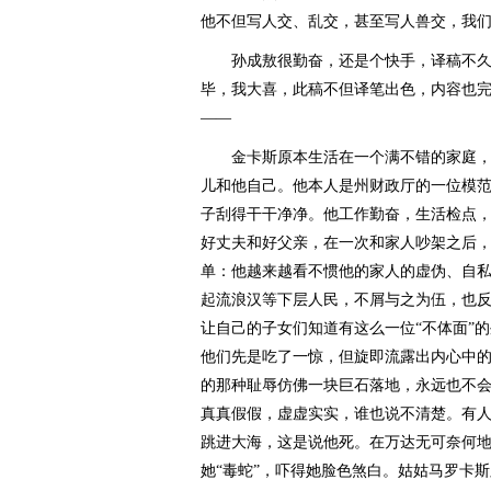
他不但写人交、乱交，甚至写人兽交，我
孙成敖很勤奋，还是个快手，译稿不久
毕，我大喜，此稿不但译笔出色，内容也
——
金卡斯原本生活在一个满不错的家庭，
儿和他自己。他本人是州财政厅的一位模
子刮得干干净净。他工作勤奋，生活检点
好丈夫和好父亲，在一次和家人吵架之后
单：他越来越看不惯他的家人的虚伪、自
起流浪汉等下层人民，不屑与之为伍，也
让自己的子女们知道有这么一位“不体面”的
他们先是吃了一惊，但旋即流露出内心中
的那种耻辱仿佛一块巨石落地，永远也不
真真假假，虚虚实实，谁也说不清楚。有
跳进大海，这是说他死。在万达无可奈何
她“毒蛇”，吓得她脸色煞白。姑姑马罗卡