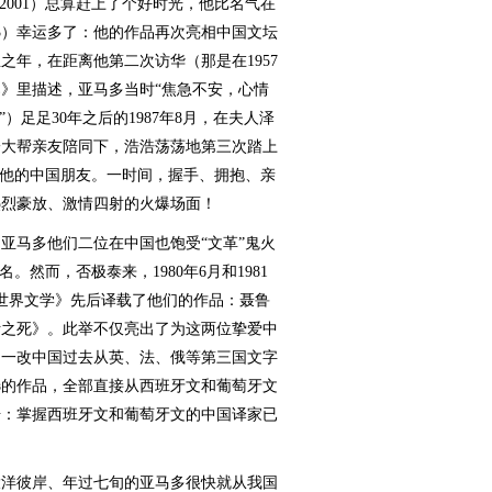
2001）总算赶上了个好时光，他比名气在
73）幸运多了：他的作品再次亮相中国文坛
之年，在距离他第二次访华（那是在1957
》里描述，亚马多当时“焦急不安，心情
）足足30年之后的1987年8月，在夫人泽
等一大帮亲友陪同下，浩浩荡荡地第三次踏上
了他的中国朋友。一时间，握手、拥抱、亲
热烈豪放、激情四射的火爆场面！
马多他们二位在中国也饱受“文革”鬼火
。然而，否极泰来，1980年6月和1981
世界文学》先后译载了他们的作品：聂鲁
斯之死》。此举不仅亮出了为这两位挚爱中
，一改中国过去从英、法、俄等第三国文字
选的作品，全部直接从西班牙文和葡萄牙文
号：掌握西班牙文和葡萄牙文的中国译家已
洋彼岸、年过七旬的亚马多很快就从我国