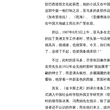
驻巴西使馆文化处获悉，他的小说又在中
这部中篇一炮打响之后，亚马多的多部作
《加布里埃拉》、《死海》、《堂娜弗洛
在中国大地破土而出并广受欢迎。
所以，1987年8月3日上午，亚马多在
的拉丁美洲文学工作者时，劈头第一句话便
很高兴，很感谢，也很荣幸。今天，你们
了，这很了不起，也使我备感亲切！”
不过，此时的亚马多，尽管依旧像作家
吴劳先生在1952年会见他时那样“面如重
翩的绅士了，而是满头银丝、步履蹒跚的
矍铄，他穿着一件蔚蓝色的西服，里面衬着
其实，《金卡斯之死》的译介准备工作，早
式调入中国社会科学院外国文学研究所《
时的领导陈冰夷、冯秀娟先生指示，除了
读者还不认识的作家；而在他们本土，或