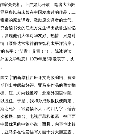
的作家亮亮相。上层如此开放，笔者大为振
、亚马多以前未曾在中国发表过的作品，二
显稚嫩的原文译者、激励原文译者的士气。
研究会秘书长的江志方先生译出聂鲁达回忆
节，发现他们大体对华友好、热情，只是对
同情（聂鲁达常常徘徊在智利太平洋沿岸，
”的名字：“艾青！艾青！”）。陈冰夷读
国文学动态》1979年第3期发表了，以
氛。
国文字的新华社西班牙文高级编辑、资深
第三期刊出并颇获好评。亚马多作品的葡文翻
把握。江志方向我推荐，北京外国语学院
可以胜任。于是，我和孙成敖很快便商定，
金卡斯之死》，它篇幅不大，约四万字，适合
多次被搬上舞台、电视屏幕和银幕，被巴西
学中最优秀的中篇小说；而且，内容也比较
道，亚马多在性爱描写方面十分大胆直露，