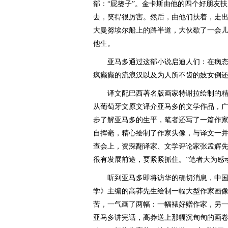
部：“屁篓子”。金卡斯由他的四个好朋友
去，笑得很厉害。然后，由他们扶着，走
大曼努埃尔船上的路半道，大伙歇了一会
他生。
亚马多通过这部小说启迪人们：在病态
疯癫癫的流浪汉以及为人所不齿的妓女倒
译文配巴西著名版画家特谢拉绘制的精
从葡萄牙文原文译介亚马多的文学作品，
步了解亚马多的生平，笔者还写了一篇作
自挥毫，精心绘制了作家头像，与译文一
查会上，资深翻译家、文学评论家张孟辉先
很有发展前途，要紧紧抓住。”笔者大为感
听到亚马多即将访华的确切消息，中国
学》主编的高莽先生绘制一幅大型作家画
苦，一气画了两幅：一幅裱好赠作家，另一
亚马多讲完话，高莽送上那幅沉甸甸的画