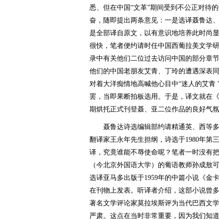
悉、但在中国“文革”期间受到不公正对待
奋，随即提出两条意见：一是选译聂鲁达
是全部译自原文，以有意识地培养此时尚
很快，笔者便约请时任中国西葡拉美文学
录中有关他们二位过去访问中国的部分章
他们的中国老朋友艾青、丁玲的遭遇深表
对着大洋痴情地高喊他心目中“迷人的艾青 
罢，当即果断拍板选用。于是，译文就在《外
期烘托正式刊登聂、亚二位作品的良好气
聂鲁达诗选编辑部约请精通英、西等多
翻译家王永年先生担纲，诗选于1980年
译，究竟谁能不辱使命呢？笔者一时没有
（今北京外国语大学）的葡语教师孙成敖
选译亚马多出版于1959年的中篇小说《
在刊物上发表。听译者介绍，这部小说曾
著名文学评论家莫拉埃斯评为当代巴西文
严肃。这点在当时非常重要，因为我们知