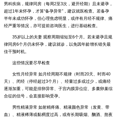
男科疾病，规律同房（每周2至3次，避开经期）且未避孕，
超过1年未怀孕，才算“备孕异常”，建议就医检查。若备孕
半年未成功怀孕，但心理焦虑明显，或伴有月经不规律、痛
经严重等情况，亦可提前咨询医生，进行基础检查。
35岁以上的夫妻 观察周期缩短至6个月。若未避孕且规
律同房6个月仍未怀孕，建议就诊，以免因年龄增长错失最
佳干预时机。
这些情况要尽早检查
女性月经异常 如月经周期不规律（时而20天、时而40
天）、闭经（停经超过3个月）、经量过多或过少，或痛经
逐渐加重，可能是排卵异常、子宫内膜异位症、多囊卵巢综
合征的信号，会直接影响受孕。
男性精液异常 如射精疼痛、精液颜色异常（发黄、带
血）、精液稀薄或黏稠度过高，或有长期吸烟、酗酒、熬夜