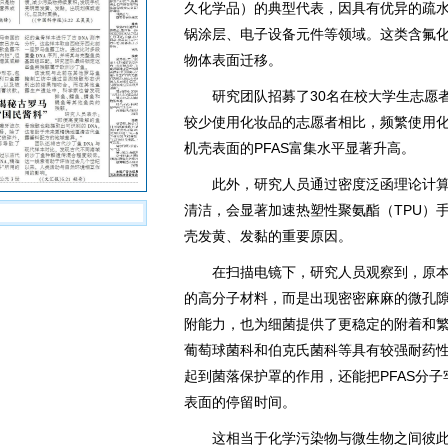
久化学品）的典型代表，因具有优异的疏
锅涂层、电子设备元件等领域。这类含氟
物体表面迁移。
研究团队招募了30名在校大学生志愿者
较少使用化妆品的志愿者相比，频繁使用
机壳表面的PFAS富集水平显著升高。
此外，研究人员通过密度泛函理论计算
清洁，会显著加速热塑性聚氨酯（TPU）
壳发黄、发黏的重要原因。
在扫描电镜下，研究人员观察到，原本
的高分子材料，而是出现密密麻麻的微孔隙
附能力，也为细菌提供了更稳定的附着和繁
葡萄球菌科和伯克氏菌科等具有较强耐药
起到菌落保护罩的作用，还能把PFAS分
表面的停留时间。
这相当于化学污染物与微生物之间彼此“扶