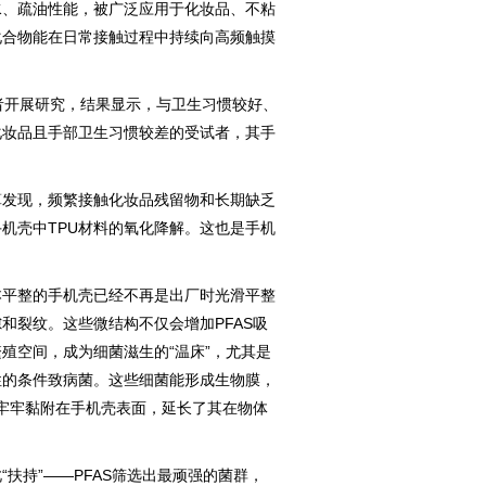
水、疏油性能，被广泛应用于化妆品、不粘
化合物能在日常接触过程中持续向高频触摸
开展研究，结果显示，与卫生习惯较好、
化妆品且手部卫生习惯较差的受试者，其手
发现，频繁接触化妆品残留物和长期缺乏
手机壳中TPU材料的氧化降解。这也是手机
平整的手机壳已经不再是出厂时光滑平整
和裂纹。这些微结构不仅会增加PFAS吸
殖空间，成为细菌滋生的“温床”，尤其是
性的条件致病菌。这些细菌能形成生物膜，
子牢牢黏附在手机壳表面，延长了其在物体
持”——PFAS筛选出最顽强的菌群，