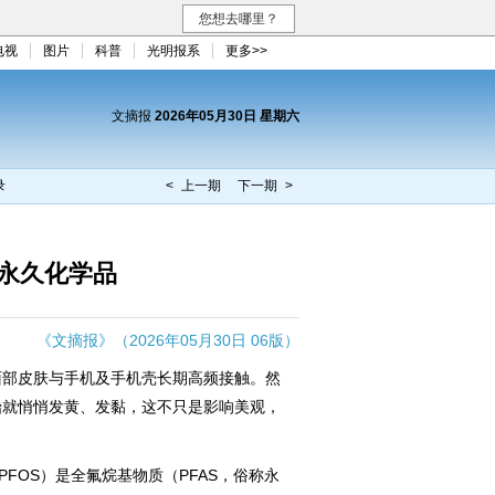
您想去哪里？
电视
图片
科普
光明报系
更多>>
文摘报
2026年05月30日 星期六
录
< 上一期
下一期 >
永久化学品
《文摘报》（2026年05月30日 06版）
部皮肤与手机及手机壳长期高频接触。然
始就悄悄发黄、发黏，这不只是影响美观，
FOS）是全氟烷基物质（PFAS，俗称永