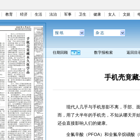
教育
经济
生活
法治
军事
卫生
健康
女人
文娱
报 纸
杂 志
往期回顾
数字报检索
返回目
手机壳竟藏
现代人几乎与手机形影不离，手部、面
而，用了大半年的手机壳，不知从哪天开
还会直接影响人们的健康。
全氟辛酸（PFOA）和全氟辛烷磺酸（P