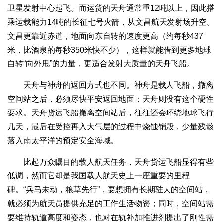
卫星发射中心起飞。而运货的天舟通常重12吨以上，因此搭
乘运载能力14吨的长征七号火箭，从文昌航天发射场升空。
文昌更靠近赤道，地面向东自转的速度更高（约每秒437
米，比酒泉的每秒350米快不少），这样就能借到更多地球
自转“向外甩”的力量，更适合发射大质量的天舟飞船。
天舟与神舟的返回方式也不同。神舟是载人飞船，撤离
空间站之后，必须尽快平安返回地面；天舟则没有这个硬性
要求。天舟货运飞船撤离空间站后，往往还会环绕地球飞行
几天，最后在受控再入大气层的过程中烧蚀销毁，少量残骸
落入南太平洋的预定安全海域。
比起万众瞩目的载人航天任务，天舟货运飞船显得有些
低调，然而它却是我国载人航天史上一座重要的里程
碑。“兵马未动，粮草先行”，要想拥有长期驻人的空间站，
就必须为航天员提供充足的工作生活物资；同时，空间站需
要维持轨道高度和姿态，也对在轨补加推进剂提出了刚性需