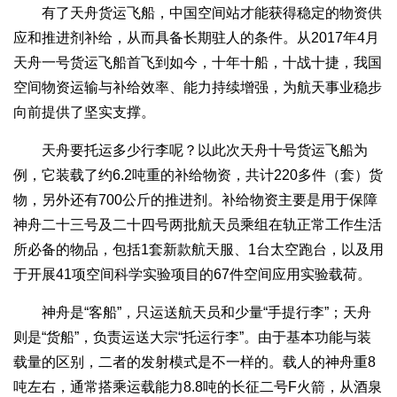
有了天舟货运飞船，中国空间站才能获得稳定的物资供
应和推进剂补给，从而具备长期驻人的条件。从2017年4月
天舟一号货运飞船首飞到如今，十年十船，十战十捷，我国
空间物资运输与补给效率、能力持续增强，为航天事业稳步
向前提供了坚实支撑。
天舟要托运多少行李呢？以此次天舟十号货运飞船为
例，它装载了约6.2吨重的补给物资，共计220多件（套）货
物，另外还有700公斤的推进剂。补给物资主要是用于保障
神舟二十三号及二十四号两批航天员乘组在轨正常工作生活
所必备的物品，包括1套新款航天服、1台太空跑台，以及用
于开展41项空间科学实验项目的67件空间应用实验载荷。
神舟是“客船”，只运送航天员和少量“手提行李”；天舟
则是“货船”，负责运送大宗“托运行李”。由于基本功能与装
载量的区别，二者的发射模式是不一样的。载人的神舟重8
吨左右，通常搭乘运载能力8.8吨的长征二号F火箭，从酒泉