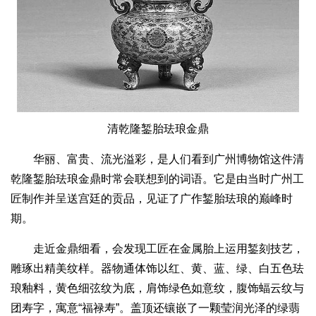
清乾隆錾胎珐琅金鼎
华丽、富贵、流光溢彩，是人们看到广州博物馆这件清
乾隆錾胎珐琅金鼎时常会联想到的词语。它是由当时广州工
匠制作并呈送宫廷的贡品，见证了广作錾胎珐琅的巅峰时
期。
走近金鼎细看，会发现工匠在金属胎上运用錾刻技艺，
雕琢出精美纹样。器物通体饰以红、黄、蓝、绿、白五色珐
琅釉料，黄色细弦纹为底，肩饰绿色如意纹，腹饰蝠云纹与
团寿字，寓意“福禄寿”。盖顶还镶嵌了一颗莹润光泽的绿翡