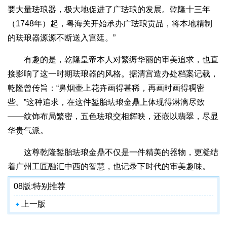
要大量珐琅器，极大地促进了广珐琅的发展。乾隆十三年
（1748年）起，粤海关开始承办广珐琅贡品，将本地精制
的珐琅器源源不断送入宫廷。”
有趣的是，乾隆皇帝本人对繁缛华丽的审美追求，也直
接影响了这一时期珐琅器的风格。据清宫造办处档案记载，
乾隆曾传旨：“鼻烟壶上花卉画得甚稀，再画时画得稠密
些。”这种追求，在这件錾胎珐琅金鼎上体现得淋漓尽致
——纹饰布局繁密，五色珐琅交相辉映，还嵌以翡翠，尽显
华贵气派。
这尊乾隆錾胎珐琅金鼎不仅是一件精美的器物，更凝结
着广州工匠融汇中西的智慧，也记录下时代的审美趣味。
08版:
特别推荐
上一版