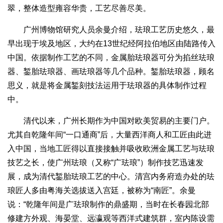
翠，整体造型雍容华贵，工艺尽善尽美。
广州博物馆研究人员余曼介绍，珐琅工艺历史悠久，最
早出现于埃及地区，大约在13世纪经阿拉伯地区由陆路传入
中国。依据制作工艺的不同，金属胎珐琅器可分为掐丝珐琅
器、錾胎珐琅器、画珐琅器等几个品种。錾胎珐琅器，顾名
思义，就是将金属錾刻技法运用于珐琅器的具体制作过程
中。
清代以来，广州长期作为中国对欧美贸易的主要门户。
尤其自乾隆年间“一口通商”后，大量西洋商人和工匠由此进
入中国，当地工匠得以直接接触并吸收欧洲金属工艺与珐琅
技艺之长，使广州珐琅（又称“广珐琅”）制作技艺迅速发
展，成为清代錾胎珐琅工艺的中心。清宫内务府造办处的珐
琅匠人多由粤海关选拔送入宫廷，被称为“南匠”。余曼
说：“乾隆年间是广珐琅制作的鼎盛期，当时在长春园北部
修建方外观、海晏堂、远瀛观等西洋式建筑群，室内陈设需