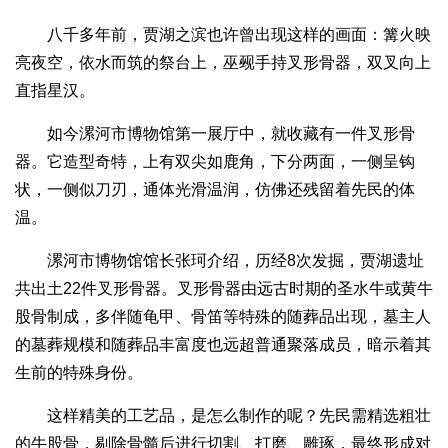
八千多年前，贾湖之滨也许曾出现这样的画面：篝火映
亮夜空，依水而筑的祭台上，巫觋手持叉形骨器，双叉向上
直指星汉。
如今漯河市博物馆第一展厅中，就收藏有一件叉形骨
器。它造型奇特，上有双尖如鹿角，下分两面，一侧呈钩
状，一侧似刀刃，通体光滑温润，仿佛还残留着先民的体
温。
漯河市博物馆馆长张珂介绍，历经8次发掘，贾湖遗址
共出土22件叉形骨器。叉形骨器由远古时期的圣水牛或黄牛
股骨制成，多伴随龟甲、骨笛等特殊的随葬品出现，墓主人
的墓葬规模和随葬品丰富度也远超普通聚落成员，暗示着其
生前的特殊身份。
这样精美的工艺品，是怎么制作的呢？先民需精选粗壮
的牛股骨，剔除骨髓后进行切割、打磨、雕琢，最终形成对