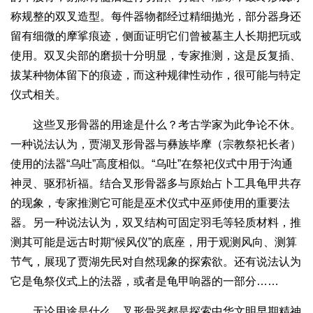
称规整的双叉造型。每件器物都经过精细抛光，部分器身还
留有细微的摩挲痕迹，侧面证明它们曾被墓主人长期把玩或
使用。双叉尖部的磨损十分明显，专家推测，这是反复插、
拔某种物体留下的痕迹，而这种规律性动作，很可能与特定
仪式相关。
这些叉形骨器的用途是什么？考古学家为此争论不休。
一种说法认为，贾湖叉形骨器与彝族毕摩（宗教祭祀长者）
使用的法器“乌吐”高度相似。“乌吐”在祭祀仪式中用于沟通
神灵、驱邪祈福。结合叉形骨器多与原始占卜工具龟甲共存
的现象，专家推测它可能是巫术仪式中巫师使用的重要法
器。另一种说法认为，双叉结构可固定羽毛等轻质材料，推
测其可能是远古时期“候风仪”的底座，用于观测风向、测算
节气，展现了贾湖先民对自然现象的探索欲。还有说法认为
它是龟祭仪式上的法器，或者是龟甲响器的一部分……
无论用途是什么，叉形骨器都是探索中华文明早期精神