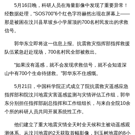
5月16日晚，科研人员在海量影像中发现了重要异常！
经数据处理，“SOS700”6个红色字符赫然出现在屏幕上——
那是被困在汶川县草坡乡小学屋顶的700名村民发出的求救
信号。
郭华东立即将这一信息上报。抗震救灾指挥部指挥救援
队伍紧急赶赴现场，700名村民全部被救出。
“如果没有遥感，就不会发现求救信号，就不会知道深
山中有700个生命待拯救。”郭华东不住感慨。
5月21日，中国科学院正式成立了院抗震救灾遥感应急
指挥部和院汶川地震灾害遥感监测与灾情评估工作组，郭华
东分别担任指挥部副总指挥和工作组组长，与来自全院10余
个所的科研人员共同开展系统性工作。
他们建立了重大地震灾情全天时全天候和主被动遥感观
测体系。从汶川地震的2天获取首幅影像，到玉树地震的8小