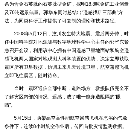
条为含金石英脉的石英脉型金矿，探明18.8吨金矿工业储量
及70吨远景储量。郭华东同时总结出“遥感找矿三部曲”方
法，为同类科研工作提供了可复制的理论和技术路径。
2008年5月12日，汶川发生特大地震。震后两分钟，时
任中国科学院对地观测与数字地球科学中心主任的郭华东紧
急召开会议，利用该中心拥有中国遥感卫星地面站和航空遥
感飞机两大国家对地观测大科学装置的优势，决定立即获取
震区所有卫星数据，协调未来几天过境卫星，航空遥感飞机
立即飞往震区，随时待命。
当时，震区通信全部中断，道路塌方，救援队伍完全不
了解灾区内部的情况。遥感，成了唯一能穿透阻隔的“眼
睛”。
5月15日，两架高空高性能航空遥感飞机在恶劣的气象
条件下，连续8小时航空作业后，传回首批灾情监测数据。