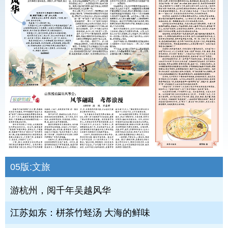
05版:
文旅
游杭州，阅千年吴越风华
江苏如东：栟茶竹蛏汤 大海的鲜味