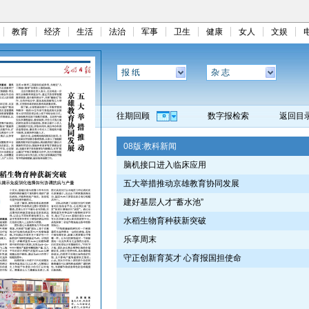
教育
经济
生活
法治
军事
卫生
健康
女人
文娱
报 纸
杂 志
往期回顾
数字报检索
返回目
08版:
教科新闻
脑机接口进入临床应用
五大举措推动京雄教育协同发展
建好基层人才“蓄水池”
水稻生物育种获新突破
乐享周末
守正创新育英才 心育报国担使命