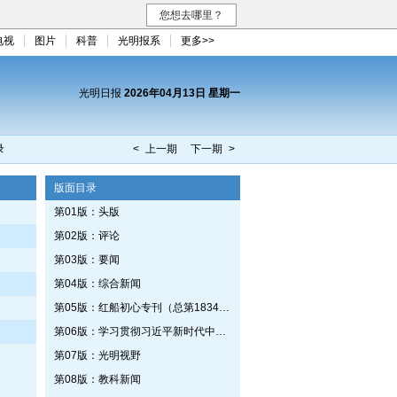
您想去哪里？
电视
图片
科普
光明报系
更多>>
光明日报
2026年04月13日 星期一
录
< 上一期
下一期 >
版面目录
第01版：头版
第02版：评论
第03版：要闻
第04版：综合新闻
第05版：红船初心专刊（总第1834期）
第06版：学习贯彻习近平新时代中国特色社会主义思想专刊
第07版：光明视野
第08版：教科新闻