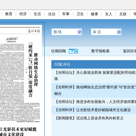
教育
经济
生活
法治
军事
卫生
健康
女人
文娱
报 纸
杂 志
往期回顾
数字报检索
返回目
02版:
评论
【光明论坛】关心新就业群体 探索更适配的劳动权
障
【光明时评】推动网络生态治理“硬约束”与“软自觉
融合
【光明论坛】推进乡村全面振兴，人文经济值得重
【光明时评】让光影技术更好赋能城市文化建设
【新闻随笔】试点线上首诊具有风向标意义