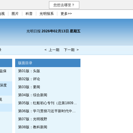
您想去哪里？
电视
图片
科普
光明报系
更多>>
光明日报
2026年02月13日 星期五
录
< 上一期
下一期 >
版面目录
益保
第01版：头版
第02版：评论
”深度
第03版：要闻
第04版：综合新闻
视
第05版：红船初心专刊（总第1809期）
第06版：学习贯彻习近平新时代中国特色社会主义思想专刊
第07版：光明视野
第08版：教科新闻