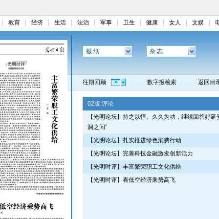
教育
经济
生活
法治
军事
卫生
健康
女人
文娱
报 纸
杂 志
往期回顾
数字报检索
返回目
02版:
评论
【光明论坛】持之以恒、久久为功，继续回答好延安
洞之问”
【光明论坛】扎实推进绿色消费行动
【光明论坛】完善科技金融激发创新活力
【光明时评】丰富繁荣职工文化供给
【光明时评】看低空经济乘势高飞