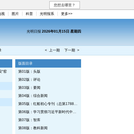
您想去哪里？
电视
图片
科普
光明报系
更多>>
光明日报
2026年01月15日 星期四
录
< 上一期
下一期 >
版面目录
“窑
第01版：头版
第02版：评论
第03版：要闻
第04版：综合新闻
第05版：红船初心专刊（总第1788期）
第06版：学习贯彻习近平新时代中国特色社会主义思想专刊
第07版：智库
第08版：教科新闻