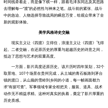
时间线牵着走，而是像下棋一样，跟着毛泽东同志及其思路
去理解每一“渡”的必然性与神来之笔。战斗前的紧张、战斗
中的急迫、人物选择导致战局的瞬息万变，给观众带来了全
新的观影体验。
美学风格诗史交融
现实主义让《四渡》立得住，浪漫主义让《四渡》飞得
起。二者交融，在还原历史的厚重与超越历史的诗意之间，
抵达了思想与艺术的双重高度。
一方面，影片高度还原历史。该片历时四年策划，32个
取景地、107个场景在贵州完成，从土城的青石板路到茅台
镇的渡口，从山巅的雪岭到乡间的小道，每一帧画面都力
求“有据可查”。军事领域专家全程把关，服装、道具、战术
动作无不精益求精。这种对真实的执着，奠定了影片厚重的
历史质感。