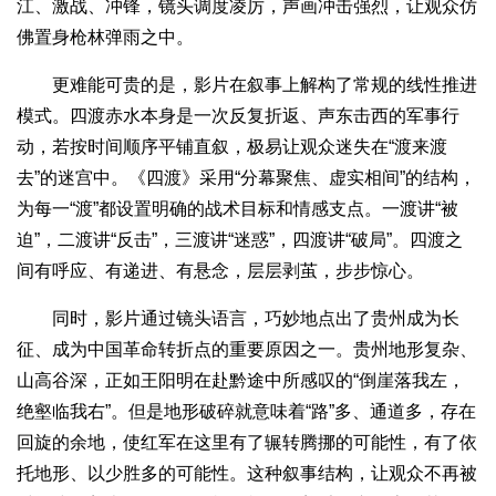
江、激战、冲锋，镜头调度凌厉，声画冲击强烈，让观众仿
佛置身枪林弹雨之中。
更难能可贵的是，影片在叙事上解构了常规的线性推进
模式。四渡赤水本身是一次反复折返、声东击西的军事行
动，若按时间顺序平铺直叙，极易让观众迷失在“渡来渡
去”的迷宫中。《四渡》采用“分幕聚焦、虚实相间”的结构，
为每一“渡”都设置明确的战术目标和情感支点。一渡讲“被
迫”，二渡讲“反击”，三渡讲“迷惑”，四渡讲“破局”。四渡之
间有呼应、有递进、有悬念，层层剥茧，步步惊心。
同时，影片通过镜头语言，巧妙地点出了贵州成为长
征、成为中国革命转折点的重要原因之一。贵州地形复杂、
山高谷深，正如王阳明在赴黔途中所感叹的“倒崖落我左，
绝壑临我右”。但是地形破碎就意味着“路”多、通道多，存在
回旋的余地，使红军在这里有了辗转腾挪的可能性，有了依
托地形、以少胜多的可能性。这种叙事结构，让观众不再被