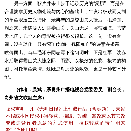
另一方面，影片并未止步于记录历史的“复原”，而是在
合理揣摩历史人物处境与内心的基础上，生发出极致而克制
的革命浪漫主义情怀。最典型的是娄山关大捷后，毛泽东、
周恩来、朱德等人远眺娄山关，关山无尽，层峦如海。苍茫
天地间，几个人的背影被拉得很长很长。这一刻，没有台
词，没有动作，只有“苍山如海，残阳如血”的诗意在银幕上
喷薄而出。当年毛泽东同志写下这句词时，正是红军二渡赤
水后取得娄山关大捷之际，而影片以极致的色彩、极简的构
图，衬托革命豪情。这既是对历史的致敬，更是一种艺术升
华。
（作者：吴斌，系贵州广播电视台党委委员、副台长，
贵州省文联副主席）
版权声明：凡《光明日报》上刊载作品（含标题），未经
本报或本网授权不得转载、摘编、改编、篡改或以其它改
变或违背作者原意的方式使用，授权转载的请注明来
源“《光明日报》”。