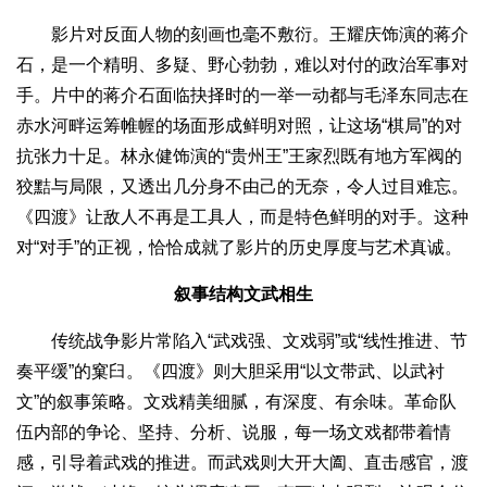
影片对反面人物的刻画也毫不敷衍。王耀庆饰演的蒋介
石，是一个精明、多疑、野心勃勃，难以对付的政治军事对
手。片中的蒋介石面临抉择时的一举一动都与毛泽东同志在
赤水河畔运筹帷幄的场面形成鲜明对照，让这场“棋局”的对
抗张力十足。林永健饰演的“贵州王”王家烈既有地方军阀的
狡黠与局限，又透出几分身不由己的无奈，令人过目难忘。
《四渡》让敌人不再是工具人，而是特色鲜明的对手。这种
对“对手”的正视，恰恰成就了影片的历史厚度与艺术真诚。
叙事结构文武相生
传统战争影片常陷入“武戏强、文戏弱”或“线性推进、节
奏平缓”的窠臼。《四渡》则大胆采用“以文带武、以武衬
文”的叙事策略。文戏精美细腻，有深度、有余味。革命队
伍内部的争论、坚持、分析、说服，每一场文戏都带着情
感，引导着武戏的推进。而武戏则大开大阖、直击感官，渡