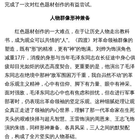
完成了一次对红色题材创作的有益尝试。
人物群像形神兼备
红色题材创作的一大难点，在于让历史人物走出教科
书，成为观众可以共情的“人”。《四渡》对革命领袖群像的
塑造，既有“形”的精准，更有“神”的饱满。刘烨为饰演角色
减重17斤，消瘦的身形与当年毛泽东同志在长征途中身心俱
疲却目光如炬的状态高度契合。更重要的是，他演出了毛泽
东同志在绝境中那种“敌军围困万千重，我自岿然不动”的革
命乐观主义精神，心中有信仰、脚下有力量、眼中有神采。
面对强敌，毛泽东同志心中也有焦虑和担忧，但在进行军事
部署时，仍表现出革命领袖的坚定乐观。这种细腻处理让观
众真正走进了领袖的内心世界，理解了那一代革命家在生死
关头的艰难抉择与超凡智慧。王雷饰演的周恩来、王志飞饰
演的朱德，同样形神兼备、各具风采，三人之间的默契配
合，构成了全片坚实的人物基础。