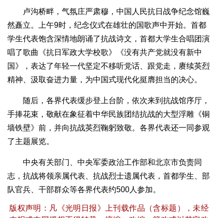
卢沟桥畔，气氛庄严肃穆，中国人民抗日战争纪念馆巍
然矗立。上午9时，纪念仪式在雄壮的国歌声中开始。首都
学生代表饱含深情地朗诵了抗战诗文，首都大学生合唱团演
唱了歌曲《抗日军政大学校歌》《没有共产党就没有新中
国》，表达了年轻一代坚定不移听党话、跟党走，赓续英烈
精神、汲取奋进力量，为中国式现代化挺膺担当的决心。
随后，各界代表缓步登上台阶，依次来到抗战馆序厅，
手捧花束，敬献在象征着中华民族团结抗战的大型浮雕《铜
墙铁壁》前，并向抗战英烈鞠躬致敬。各界代表还一同参观
了主题展览。
中央有关部门、中央军委政治工作部和北京市负责同
志，抗战将领亲属代表、抗战烈士遗属代表，首都学生、部
队官兵、干部群众等各界代表约500人参加。
版权声明：凡《光明日报》上刊载作品（含标题），未经