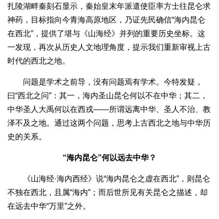
扎陵湖畔秦刻石显示，秦始皇末年派遣使臣率方士往昆仑求
神药，目标指向今青海高原地区，乃证先民确信“海内昆仑
在西北”，提供了堪与《山海经》并列的重要历史坐标。这
一发现，再次从历史人文地理角度，提示我们重新审视上古
时代的西北之地。
问题是学术之前导，没有问题焉有学术。今特发疑，
曰“西北之问”：其一，海内圣山昆仑何以不在中华；其二，
中华圣人大禹何以在西戎——所谓远离中华、圣人不治、教
泽不及之地。通过这两个问题，思考上古西北之地与中华历
史的关系。
“海内昆仑”何以远去中华？
《山海经·海内西经》说“海内昆仑之虚在西北”，则昆仑
不独在西北，且属“海内”；而后世所见有关昆仑之描述，却
在远去中华“万里”之外。