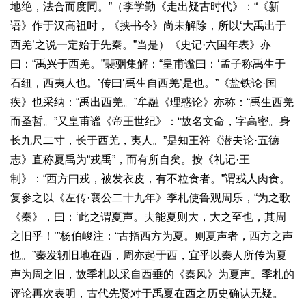
地绝，法合而度同。”（李学勤《走出疑古时代》：“《新
语》作于汉高祖时，《挟书令》尚未解除，所以‘大禹出于
西羌’之说一定始于先秦。”当是）《史记·六国年表》亦
曰：“禹兴于西羌。”裴骃集解：“皇甫谧曰：‘孟子称禹生于
石纽，西夷人也。’传曰‘禹生自西羌’是也。”《盐铁论·国
疾》也采纳：“禹出西羌。”牟融《理惑论》亦称：“禹生西羌
而圣哲。”又皇甫谧《帝王世纪》：“故名文命，字高密。身
长九尺二寸，长于西羌，夷人。”是知王符《潜夫论·五德
志》直称夏禹为“戎禹”，而有所自矣。按《礼记·王
制》：“西方曰戎，被发衣皮，有不粒食者。”谓戎人肉食。
复参之以《左传·襄公二十九年》季札使鲁观周乐，“为之歌
《秦》，曰：‘此之谓夏声。夫能夏则大，大之至也，其周
之旧乎！’”杨伯峻注：“古指西方为夏。则夏声者，西方之声
也。”秦发轫旧地在西，周亦起于西，宜乎以秦人所传为夏
声为周之旧，故季札以采自西垂的《秦风》为夏声。季札的
评论再次表明，古代先贤对于禹夏在西之历史确认无疑。