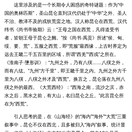
这里涉及的是一个长期令人困惑的奇特谜题：作为“中
国的奥林匹斯”，圣山昆仑直到汉代仍处于“中华”之外、圣人
不治、教泽不及的戎狄荒蛮之地。汉人称昆仑在西荒。汉代
纬书《尚书帝验期》云：“王母之国在西荒，凡得道受书
者，皆朝王母于昆仑之阙。”按《尚书·禹贡》所述“侯、甸、
绥、要、荒”，五服之西荒，即“荒服”最西缘，上古时界定为
远去王畿二千五百里的区域，所谓“西羌”“西戎”之所在。
《淮南子·墬形训》：“九州之外，乃有八殥……八殥之外，
而有八纮。”九州“方千里”，即王畿千里之内。九州之外方千
里为八殥，八殥之外才及“西荒”。换言之，昆仑落在九州八
殥之外的最西。《大荒西经》：“西海之南，流沙之滨，赤
水之后，黑水之前，有大山，名曰昆仑之丘。”此言昆仑所
在为“西荒”。
引人思考的是，在《山海经》的“海内”“海外”“大荒”三重
叙事中，昆仑不仅在西北，且多被归入“海内”叙事。统计显