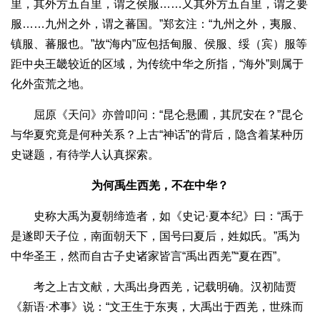
里，其外方五百里，谓之侯服……又其外方五百里，谓之要
服……九州之外，谓之蕃国。”郑玄注：“九州之外，夷服、
镇服、蕃服也。”故“海内”应包括甸服、侯服、绥（宾）服等
距中央王畿较近的区域，为传统中华之所指，“海外”则属于
化外蛮荒之地。
屈原《天问》亦曾叩问：“昆仑悬圃，其凥安在？”昆仑
与华夏究竟是何种关系？上古“神话”的背后，隐含着某种历
史谜题，有待学人认真探索。
为何禹生西羌，不在中华？
史称大禹为夏朝缔造者，如《史记·夏本纪》曰：“禹于
是遂即天子位，南面朝天下，国号曰夏后，姓姒氏。”禹为
中华圣王，然而自古子史诸家皆言“禹出西羌”“夏在西”。
考之上古文献，大禹出身西羌，记载明确。汉初陆贾
《新语·术事》说：“文王生于东夷，大禹出于西羌，世殊而