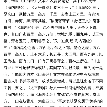
示，传世《山海经》文本21次言及昆仑，其中12次见于
《海内四经》。《太平御览》卷六十一：“《山海经》曰，
昆仑山，纵横万里，高万一千里，去嵩山五万里。有青河、
白河、赤河、黑河环其墟。”按唐张守节《史记正义》引张
揖曰：“《海内经》云，昆仑去中国五万里，天帝之下都
也。其山广袤百里，高八万仞，增城九重，面九井，以玉为
槛，旁有五门，开明兽守之。”又《山海经·海内西经》
曰：“海内昆仑之虚，在西北，帝之下都。昆仑之虚，方八
百里，高万仞。上有木禾，长五寻，大五围。面有九井，以
玉为槛。面有九门，门有开明兽守之，百神之所在。”《山
海经》三处记载或详或略，其间存在明显关联，当为同一昆
仑。可能因为原本《山海经》文本在流传过程中有所增减，
且古人引书并不规范，或以己意增减，所以呈现出若干不同
面貌。要之，《太平御览》卷六十一所引这部分内容，应属
《海内西经》。而《海外南经》亦称“昆仑虚在其东，虚四
方。一曰在岐舌东，为虚四方。”再次表明昆仑属于“海内”的