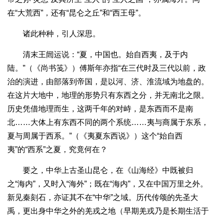
在“大荒西”，还有“昆仑之丘”和“西王母”。
诸此种种，引人深思。
清末王闿运说：“夏，中国也。始自西夷，及于内
陆。”（《尚书笺》）傅斯年亦指“在三代时及三代以前，政
治的演进，由部落到帝国，是以河、济、淮流域为地盘的。
在这片大地中，地理的形势只有东西之分，并无南北之限。
历史凭借地理而生，这两千年的对峙，是东西而不是南
北……大体上有东西不同的两个系统……夷与商属于东系，
夏与周属于西系。”（《夷夏东西说》）这个“始自西
夷”的“西系”之夏，究竟何在？
要之，中华上古圣山昆仑，在《山海经》中既被归
之“海内”，又时入“海外”；既在“海内”，又在中国万里之外。
新见秦刻石，亦证其不在“中华”之域。历代传颂的先圣大
禹，更出身中华之外的羌戎之地（早期羌戎乃是长期生活于