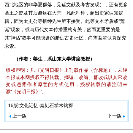
西北地区的非华夏群落，见诸文献及考古发现），还有更多
圣王之迹及其后裔远在大荒。凡此种种，超出史家认知逻
辑，固为太史公等搢绅先生所不接受。此等文本矛盾或“荒
诞”现象，或与历代文本传播重构有关，然而更重要的是
其“神话”叙事可能隐含的渺远古史记忆，尚需吾辈认真探究
求索。
（作者：姜生，系山东大学讲席教授）
版权声明：凡《光明日报》上刊载作品（含标题），未经
本报或本网授权不得转载、摘编、改编、篡改或以其它改
变或违背作者原意的方式使用，授权转载的请注明来
源“《光明日报》”。
16版:
文化记忆·秦刻石学术钩探
上一版
下一版