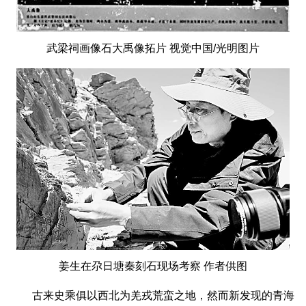
武梁祠画像石大禹像拓片 视觉中国/光明图片
姜生在尕日塘秦刻石现场考察 作者供图
古来史乘俱以西北为羌戎荒蛮之地，然而新发现的青海