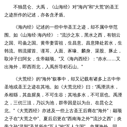
不独昆仑、大禹，《山海经》对“海内”和“大荒”的圣王
之迹所作的记述，亦各含矛盾。
《海内经》记述的一些中华圣王之迹，却不属中华范
围。如《山海经·海内经》：“流沙之东，黑水之西，有朝云
之国、司彘之国。黄帝妻雷祖，生昌意。昌意降处若水，生
韩流。韩流擢首、谨耳、人面、豕喙、麟身、渠股、豚止，
取淖子曰阿女，生帝颛顼。”又《海内西经》：“赤水……又
出海外，即西而北，入禹所导积石山。”
《大荒经》的“海外”叙事中，却又记载有诸多上古中华
圣地或圣王之迹在其地。如《大荒北经》曰：“禹湮洪水，
杀相繇，其血腥臭，不可生谷；其地多水，不可居也。禹湮
之，三仞三沮，乃以为池，群帝因是以为台。在昆仑之
北。”《大荒西经》亦述及一些上古圣王后裔在“海外”：颛顼
之子在“大荒之中”、夏后启更在“西南海之外”“流沙之西”；炎
帝之孙“灵恝”及其所生“互人”的“互人之国”，亦属海外。同