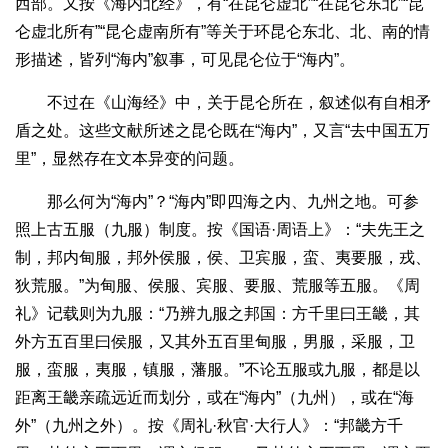
西部。又按《海内北经》，有“在昆仑虚北”“在昆仑东北”“昆
仑虚北所有”“昆仑虚南所有”等关于环昆仑东北、北、南的情
形描述，皆列“海内”叙事，可见昆仑位于“海内”。
不过在《山海经》中，关于昆仑所在，叙述似有自相矛
盾之处。这些文献所述之昆仑既在“海内”，又言“去中国五万
里”，显然存在文本异变的问题。
那么何为“海内”？“海内”即四海之内、九州之地。可参
照上古五服（九服）制度。按《国语·周语上》：“夫先王之
制，邦内甸服，邦外侯服，侯、卫宾服，蛮、夷要服，戎、
狄荒服。”为甸服、侯服、宾服、要服、荒服等五服。《周
礼》记载则为九服：“乃辨九服之邦国：方千里曰王畿，其
外方五百里曰侯服，又其外五百里甸服，男服，采服，卫
服，蛮服，夷服，镇服，藩服。”不论五服或九服，都是以
距离王畿亲疏远近而划分，或在“海内”（九州），或在“海
外”（九州之外）。按《周礼·秋官·大行人》：“邦畿方千