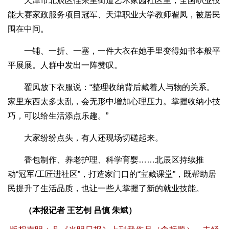
天津市北辰区佳荣里街道艺术家园社区里，全国职业技
能大赛家政服务项目冠军、天津职业大学教师翟凤，被居民
围在中间。
一铺、一折、一塞，一件大衣在她手里变得如书本般平
平展展。人群中发出一阵赞叹。
翟凤放下衣服说：“整理收纳背后藏着人与物的关系。
家里东西太多太乱，会无形中增加心理压力。掌握收纳小技
巧，可以给生活添点乐趣。”
大家纷纷点头，有人还现场切磋起来。
香包制作、养老护理、科学育婴……北辰区持续推
动“冠军/工匠进社区”，打造家门口的“宝藏课堂”，既帮助居
民提升了生活品质，也让一些人掌握了新的就业技能。
（本报记者 王艺钊 吕慎 朱斌）