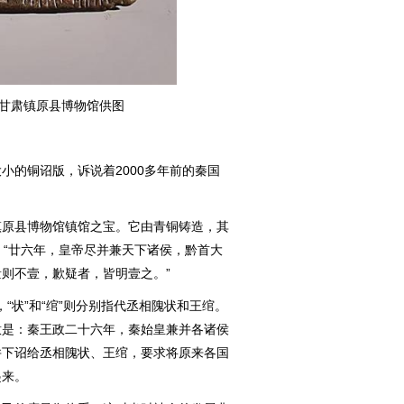
 甘肃镇原县博物馆供图
的铜诏版，诉说着2000多年前的秦国
原县博物馆镇馆之宝。它由青铜铸造，其
：“廿六年，皇帝尽并兼天下诸侯，黔首大
则不壹，歉疑者，皆明壹之。”
“状”和“绾”则分别指代丞相隗状和王绾。
意是：秦王政二十六年，秦始皇兼并各诸侯
并下诏给丞相隗状、王绾，要求将原来各国
起来。