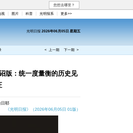
您想去哪里？
电视
图片
科普
光明报系
更多>>
光明日报
2026年06月05日 星期五
录
< 上一期
下一期 >
秦诏版：统一度量衡的历史见
证
迪日耶
《光明日报》（2026年06月05日 01版）