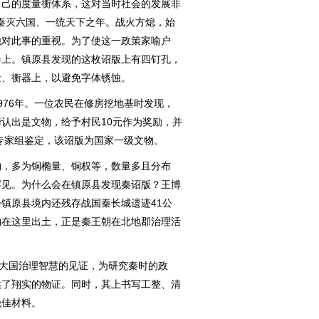
己的度量衡体系，这对当时社会的发展非
是秦灭六国、一统天下之年。战火方熄，始
他对此事的重视。为了使这一政策家喻户
器上。镇原县发现的这枚诏版上有四钉孔，
量、衡器上，以避免字体锈蚀。
76年。一位农民在修房挖地基时发现，
认出是文物，给予村民10元作为奖励，并
局专家组鉴定，该诏版为国家一级文物。
，多为铜椭量、铜权等，数量多且分布
罕见。为什么会在镇原县发现秦诏版？王博
镇原县境内还残存战国秦长城遗迹41公
物在这里出土，正是秦王朝在北地郡治理活
大国治理智慧的见证，为研究秦时的政
供了翔实的物证。同时，其上书写工整、清
绝佳材料。