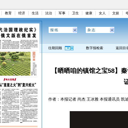
教育
经济
生活
法治
军事
卫生
健康
女人
文娱
报 纸
杂 志
往期回顾
数字报检索
返回目
【晒晒咱的镇馆之宝58】
作者：本报记者 尚杰 王冰雅 本报通讯员 凯