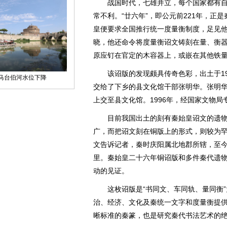
战国时代，七雄并立，每个国家都有自
常不利。“廿六年”，即公元前221年，正
皇便要求全国推行统一度量衡制度，足见
晓，他还命令将度量衡诏文铸刻在量、衡
原应钉在官定的木容器上，或嵌在其他铁
该诏版的发现颇具传奇色彩，出土于19
交给了下乡的县文化馆干部张明华。张明华
上交至县文化馆。1996年，经国家文物
目前我国出土的刻有秦始皇诏文的遗物
广，而把诏文刻在铜版上的形式，则较为
文告诉记者，秦时庆阳属北地郡所辖，至今
里。秦始皇二十六年铜诏版和多件秦代遗
动的见证。
这枚诏版是“书同文、车同轨、量同衡”
治、经济、文化及秦统一文字和度量衡提
晰标准的秦篆，也是研究秦代书法艺术的