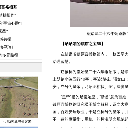
秦始皇二十六年铜诏版
【晒晒咱的镇馆之宝58】
在甘肃省镇原县博物馆内，一枚巴掌大小
治理智慧。
它被称为秦始皇二十六年铜诏版，是镇
上阴刻小篆五行40字，字迹清晰。诏文曰
安，立号为皇帝，乃诏丞相状、绾，法度量
“皇帝”指的是秦始皇，“黔首”意为百姓，
镇原县博物馆研究员王博文解释，诏文大
国，百姓安居乐业，于是立称号为皇帝，
不一致的度量衡，用统一的标准明文规范