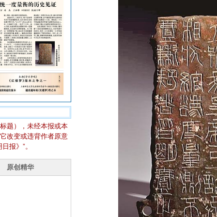
标题），未经本报或本
它改变或违背作者原意
日报》”。