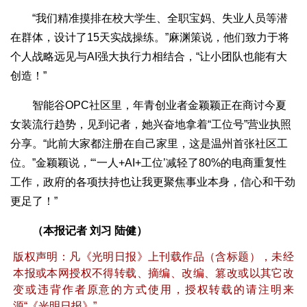
“我们精准摸排在校大学生、全职宝妈、失业人员等潜
在群体，设计了15天实战操练。”麻渊策说，他们致力于将
个人战略远见与AI强大执行力相结合，“让小团队也能有大
创造！”
智能谷OPC社区里，年青创业者金颖颖正在商讨今夏
女装流行趋势，见到记者，她兴奋地拿着“工位号”营业执照
分享。“此前大家都注册在自己家里，这是温州首张社区工
位。”金颖颖说，“‘一人+AI+工位’减轻了80%的电商重复性
工作，政府的各项扶持也让我更聚焦事业本身，信心和干劲
更足了！”
（本报记者 刘习 陆健）
版权声明：凡《光明日报》上刊载作品（含标题），未经
本报或本网授权不得转载、摘编、改编、篡改或以其它改
变或违背作者原意的方式使用，授权转载的请注明来
源“《光明日报》”。