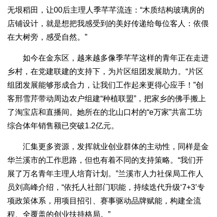
无垠稻田，让00后主理人季芊芊流连：“木质结构玻璃房的
店铺设计，就是想把我感受到的美好传递给每位客人：依偎
在大树旁，感受自然。”
如今在金东区，越来越多像季芊芊这样的青年正在走进
乡村，在党建联建的支持下，为片区组团发展助力。“片区
组团发展能够形成合力，让我们工作起来更得心应手！”创
客邢雪芹带动周边农户组建“种植联盟”，把家乡的佛手搬上
了淘宝店和直播间。她所在的北山口村的“e万家”共富工坊
综合体年销售额已突破1.2亿元。
汇集更多资源，发挥就业创业群体的主动性，同样是金
华兰溪市的工作思路，但也有着不同的支持策略。“我们开
展了万名青年主理人培育计划。”兰溪市人力社保局工作人
员刘高峰介绍，“依托人社部门职能，持续迭代升级‘7+3’专
项政策体系，用项目招引、赛事驱动品牌赋能，构建全流
程、全覆盖的创业扶持格局。”