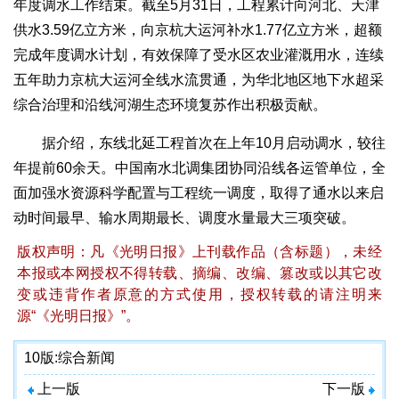
年度调水工作结束。截至5月31日，工程累计向河北、天津
供水3.59亿立方米，向京杭大运河补水1.77亿立方米，超额
完成年度调水计划，有效保障了受水区农业灌溉用水，连续
五年助力京杭大运河全线水流贯通，为华北地区地下水超采
综合治理和沿线河湖生态环境复苏作出积极贡献。
据介绍，东线北延工程首次在上年10月启动调水，较往
年提前60余天。中国南水北调集团协同沿线各运管单位，全
面加强水资源科学配置与工程统一调度，取得了通水以来启
动时间最早、输水周期最长、调度水量最大三项突破。
版权声明：凡《光明日报》上刊载作品（含标题），未经
本报或本网授权不得转载、摘编、改编、篡改或以其它改
变或违背作者原意的方式使用，授权转载的请注明来
源“《光明日报》”。
10版:
综合新闻
上一版
下一版