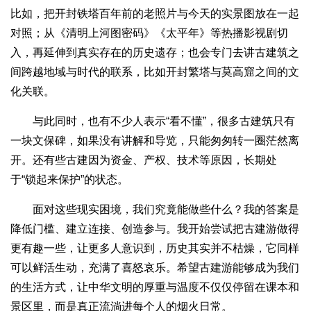
比如，把开封铁塔百年前的老照片与今天的实景图放在一起
对照；从《清明上河图密码》《太平年》等热播影视剧切
入，再延伸到真实存在的历史遗存；也会专门去讲古建筑之
间跨越地域与时代的联系，比如开封繁塔与莫高窟之间的文
化关联。
与此同时，也有不少人表示“看不懂”，很多古建筑只有
一块文保碑，如果没有讲解和导览，只能匆匆转一圈茫然离
开。还有些古建因为资金、产权、技术等原因，长期处
于“锁起来保护”的状态。
面对这些现实困境，我们究竟能做些什么？我的答案是
降低门槛、建立连接、创造参与。我开始尝试把古建游做得
更有趣一些，让更多人意识到，历史其实并不枯燥，它同样
可以鲜活生动，充满了喜怒哀乐。希望古建游能够成为我们
的生活方式，让中华文明的厚重与温度不仅仅停留在课本和
景区里，而是真正流淌进每个人的烟火日常。