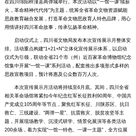
在四川绵阳梓潼县两弹城举行。本次活动以“‘一馆一课’续薪
火，革命精神代代传”为主题，统筹全省革命文物资源赋能
思政教育融合发展，打造革命文物思政育人特色品牌，用心
用情讲好四川革命故事，传承弘扬革命精神。
启动仪式上，四川省文物局发布本次宣传展示月整体安
排。活动重点构建“1+21+N”立体化宣传展示体系，以启动
仪式为引领，联动全省21个市（州）近百家革命博物馆纪念
馆集中开展“一馆一课”系列活动，配套推出多项形式多样的
思政宣教项目，预计将惠及公众数百万人次。
本次宣传展示月活动将持续至6月底。其间，四川全省
相关革命场馆将紧扣今年纪念红军长征胜利90周年、中国共
产党成立105周年等节点，聚焦红军长征、川陕苏区、抗日
救亡、三线建设、“两弹一星”、抗震救灾、脱贫攻坚等主
题，开展现场教学、沉浸式研学、情景化展演等各类活动
200余场，着力实现“一馆一特色、一课一主题”，全方位展