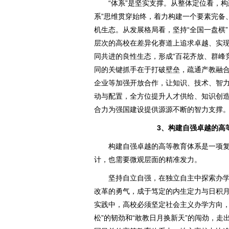
“体系”是坚实支撑。从整体定位看，构
系”思维贯穿始终，着力构建一个要素完备
机生态。从发展格局看，坚持“全国一盘棋”
层次的高校在差异化赛道上追求卓越、实
同共进的良性生态，形成“百花齐放、群峰
同的关键抓手在于打破壁垒，疏通产教融
企业等加强开放合作，让知识、技术、智
动与配置，全方位提升人才供给、知识创
合力为强国建设提供源源不断的智力支撑
3、构建自强卓越的高
构建自强卓越的高等教育体系是一项复
计，也需要微观层面的精准发力。
坚持自立自强，在独立自主中探索办学
改革的勇气，成于笃定的内生定力与日积
实践中，高校必须坚定社会主义办学方向，
松”的韧劲和“敢教日月换新天”的闯劲，