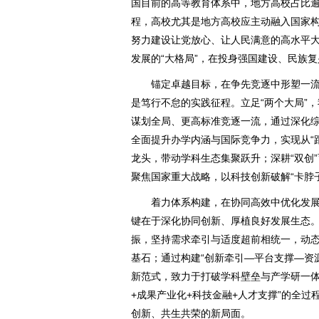
国目前的高等教育体系中，地方高校占比
程，高校尤其是地方高校应主动融入国家
努力建设让党放心、让人民满意的高水平大
发展的“大格局”，在投身强国建设、民族
锚定卓越目标，在争先竞逐中形塑一流
是笃行不怠的实践征程。立足“两个大局”，
谋划全局、更高标准竞逐一流，通过深化
全面提升办学内涵与国际竞争力，实现从“跟
龙头，带动学科生态集聚跃升；深耕“双创
聚焦国家重大战略，以科技创新破解“卡脖
着力体系构建，在协同高效中优化发展
键在于深化协同创新、厚植良好发展生态
振，坚持需求牵引与适度超前相统一，动
基石；通过构建“创新牵引—平台支撑—资
新范式，致力于打破学科壁垒与产学研一体
+成果产业化+科技金融+人才支撑”的全过
创新、共生共荣的新局面。