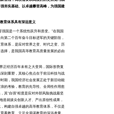
自强夯实基础、以卓越攀登高峰，为强国建
等教育体系具有深远意义
强国是一个系统性跃升和质变。”在我国
、向第二个百年奋斗目标进军的关键阶段，
教育体系，是应对世界之变、时代之变、历
略选择，是我国高等教育高质量发展的必由
界正经历百年未有之大变局，国际形势复
局深刻重塑，其核心焦点在于前沿科技与战
键时期，我国经济社会发展正处于新旧动能
骇浪的考验，教育的先导性、全局性作用愈
，其“自强”程度是应对外部风险挑战最坚
断地造就拔尖创新人才、产出原创性成果，
此，构建自强卓越的高等教育体系，不仅是
教育看教育、立足全局谋教育的深远考量。