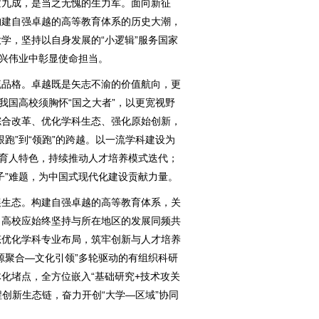
逾九成，是当之无愧的生力军。面向新征
构建自强卓越的高等教育体系的历史大潮，
学，坚持以自身发展的“小逻辑”服务国家
复兴伟业中彰显使命担当。
品格。卓越既是矢志不渝的价值航向，更
我国高校须胸怀“国之大者”，以更宽视野
综合改革、优化学科生态、强化原始创新，
跑”到“领跑”的跨越。以一流学科建设为
”育人特色，持续推动人才培养模式迭代；
子”难题，为中国式现代化建设贡献力量。
生态。构建自强卓越的高等教育体系，关
。高校应始终坚持与所在地区的发展同频共
态优化学科专业布局，筑牢创新与人才培养
源聚合—文化引领”多轮驱动的有组织科研
化堵点，全方位嵌入“基础研究+技术攻关
程创新生态链，奋力开创“大学—区域”协同