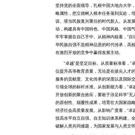
坚持党的全面领导，扎根中国大地办大学
略属性，把立德树人根本任务落到实处，
设、堪当民族复兴重任的时代新人。从发展
动，构建具有中国特色、中国风格、中国
牢牢掌握在自己手中。从精神内核看，“自强
华民族自强不息精神品质的时代传承，高
在激烈开放的竞争中赢得发展主动。
“卓越”是坚定目标。从质量标准看，“卓
位提升高等教育质量，无论是在拔尖人才
服务的贡献度、文化传承的深度以及国际
引领全球的标杆水准。从创新能力看，“卓
开放创新的聚合效应，要敢于涉足科学“无
的原创性、颠覆性成果，培育壮大国家战
经济社会高质量发展。从影响广度看，“卓
技高水平自立自强、自主知识体系构建、
破解人类共同难题，为国家发展与人类文