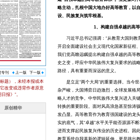
略主动，扎根中国大地办好高等教育，以
设、民族复兴筑牢根基。
1、构建自强卓越的高
习近平总书记强调：“从教育大国到教育
开启全面建设社会主义现代化国家新征程
我们党高瞻远瞩提出构建自强卓越的高等
史之变，呼应中华民族伟大复兴要求的战
路径，具有重要而深远的意义。
想专刊
上一版
下一版
标题），未经本报或本
是立足“两个大局”的重要选择。当今世
它改变或违背作者原意
杂严峻，大国博弈日趋激烈，全球发展格
日报》”。
略人才的竞争。中华民族伟大复兴进入关
转换的重要阶段。面对风高浪急甚至惊涛
发凸显。高等教育作为教育强国建设的龙头
实的底气，其“卓越”水平关乎能否源源不
进而支撑起民族复兴伟业的历史进程。因
教育系统自我革新的逻辑延伸，更是跳出