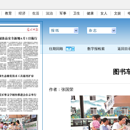
教育
经济
生活
法治
军事
卫生
健康
女人
文娱
报 纸
杂 志
往期回顾
数字报检索
返回目
图书
作者：张国荣