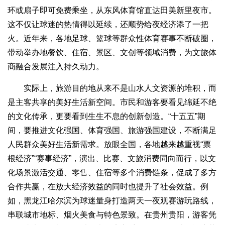
环或扇子即可免费乘坐，从东风体育馆直达田美新里夜市。
这不仅让球迷的热情得以延续，还顺势给夜经济添了一把
火。近年来，各地足球、篮球等群众性体育赛事不断破圈，
带动举办地餐饮、住宿、景区、文创等领域消费，为文旅体
商融合发展注入持久动力。
实际上，旅游目的地从来不是山水人文资源的堆积，而
是主客共享的美好生活新空间。市民和游客要看见绵延不绝
的文化传承，更要看到生生不息的创新创造。“十五五”期
间，要推进文化强国、体育强国、旅游强国建设，不断满足
人民群众美好生活新需求。放眼全国，各地越来越重视“票
根经济”“赛事经济”，演出、比赛、文旅消费同向而行，以文
化场景激活交通、零售、住宿等多个消费链条，促成了多方
合作共赢，在放大经济效益的同时也提升了社会效益。例
如，黑龙江哈尔滨为球迷量身打造两天一夜观赛游玩路线，
串联城市地标、烟火美食与特色景致。在贵州贵阳，游客凭