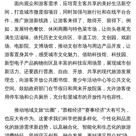
面向观众和游客需求，应培育主客共享的美好生活新空
间，打造城市微度假项目，同时加强与旅行社和在线平台合
作，推广旅游新线路，让游客来得了、散得开、留得下。例
如，发展特色餐饮、休闲商圈与特色菜市场，让街头巷尾充
满生活滋味。依托历史文化街区、非遗工坊、文创园、戏剧
场、电影院、文博场馆，推动文创市场与周边产品开发，让
游客置身其中，感受城市文化魅力。借助科技馆、科技园、
新型电子产品购物街区及丰富的科技应用场景，展现城市创
新活力。还要践行普惠、自由、开放、共享的现代旅游发展
理念，向游客开放公共图书馆、青少年活动中心等公共文化
空间。鼓励政府部门在节假日和周末开放院落，允许游客使
用停车场和公共厕所，充分彰显城市的开放性与包容性。
推动地域文旅“出圈”，“票根经济”“赛事经济”大有可为，
也应大有作为。这要求我们科学把握多样化、个性化和品质
化的旅游需求新趋势，以及融合化、智能化和生态化的旅游
消费特征，坚持守正创新、融合发展，更好满足群众对“诗