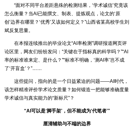
“面对不同平台差距悬殊的检测结果，‘学术诚信’究竟该
怎么衡量？当AI已能撰文、制表、提炼观点，论文的‘原
创’边界在哪里？‘优秀’又该如何定义？”山西省某高校学生刘
斌反复思量。
在本报连续推出的毕业论文“AI率检测”调研报道网页评
论区里，网友们纷纷发问：“关键在于指标真的科学吗？”“AI
率的标准谁来定、是什么？”“标准不明确，‘测AI率’岂不成
了‘开盲盒’？”……
这些提问，指向的是一个日益紧迫的问题——AI时代，
该怎样精准评价学术论文质量？如何锻造一把能够准确度量
学术诚信与真实能力的“新标尺”？
“AI可以是‘脚手架’，但不能成为‘代笔者’”
厘清辅助与不端的边界