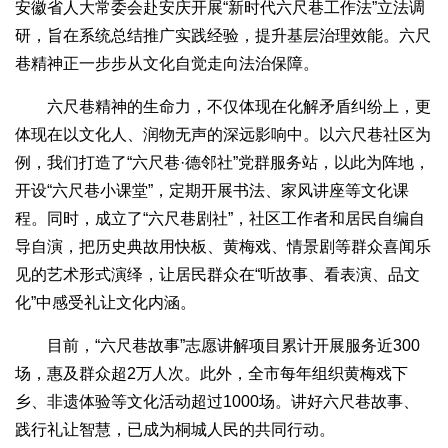
安徽省人大常委会赴安庆开展“新时代六尺巷工作法”立法调
研，旨在系统总结推广实践经验，提升基层治理效能。六尺
巷精神正一步步从文化自觉走向法治保障。
六尺巷精神的生命力，不仅体现在化解矛盾纠纷上，更
体现在以文化人、润物无声的深远影响中。以六尺巷社区为
例，我们打造了“六尺巷·德邻社”党群服务站，以此为阵地，
开设“六尺巷小课堂”，定期开展书法、家风讲座等文化课
程。同时，成立了“六尺巷剧社”，社区工作者和居民自编自
导自演，把历史典故用快板、黄梅戏、情景剧等群众喜闻乐
见的艺术形式演绎，让居民群众在“听故事、看表演、品文
化”中感受礼让文化内涵。
目前，“六尺巷故事”志愿讲解项目累计开展服务近300
场，惠及群众超2万人次。此外，全市每年组织黄梅戏下
乡、非遗体验等文化活动超过1000场。讲好六尺巷故事、
践行礼让智慧，已成为桐城人民的共同行动。