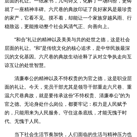
层面的礼让。一纸家书，几句诗文，化解了一场纠纷，更铸
就了一座精神丰碑。六尺巷的典故印证了良好家风是最珍贵
的家产，它看不见、摸不着，却能让一个家族穿越风雨、行
稳致远，更能推动整个社会风清气正、向善向上。
“和合”礼让的精神以及美美与共的处世之德，这是社会
层面的礼让。“和”是传统文化的核心追求，是中华民族最深
沉的文化基因。六尺巷的典故生动诠释了从对立争执走向互
谅互让的处世智慧。
清廉奉公的精神以及不恃权贵的为官之德，这是职业层
面的礼让。今天，党员干部尤其是领导干部重走六尺巷、重
温六尺巷典故，就是要传承这份“不恃权贵、清廉奉公”的为
官之德。无论身处什么岗位，都要牢记：权力是人民赋予
的，只能用来为人民服务。守住这条底线，才能无愧于时
代、无愧于人民。
当下社会生活节奏加快，人们面临的生活与精神压力也