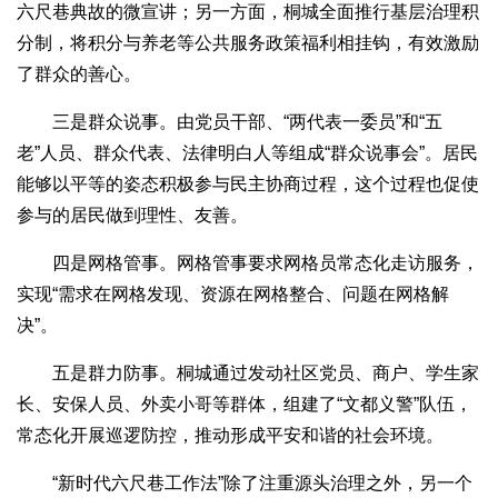
六尺巷典故的微宣讲；另一方面，桐城全面推行基层治理积
分制，将积分与养老等公共服务政策福利相挂钩，有效激励
了群众的善心。
三是群众说事。由党员干部、“两代表一委员”和“五
老”人员、群众代表、法律明白人等组成“群众说事会”。居民
能够以平等的姿态积极参与民主协商过程，这个过程也促使
参与的居民做到理性、友善。
四是网格管事。网格管事要求网格员常态化走访服务，
实现“需求在网格发现、资源在网格整合、问题在网格解
决”。
五是群力防事。桐城通过发动社区党员、商户、学生家
长、安保人员、外卖小哥等群体，组建了“文都义警”队伍，
常态化开展巡逻防控，推动形成平安和谐的社会环境。
“新时代六尺巷工作法”除了注重源头治理之外，另一个