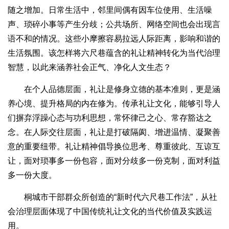
随之增加。日常生活中，邻里间偶有因车位使用、生活噪
声、琐碎小事等产生分歧；公共场所、网络空间也会出现言
语不和的情况。这些小摩擦容易拉远人际距离，影响和谐的
生活氛围。该怎样将六尺巷蕴含的礼让精神转化为当代治理
智慧，以此来涵养社会正气、净化人文生态？
在个人品德层面，礼让是修身立德的基本准则，更是涵
养心境、提升格局的内在修为。传承礼让文化，能够引导人
们摒弃浮躁心态与功利思想，常怀律己之心、常存豁达之
念。在人际交往层面，礼让是打破隔阂、增进温情、凝聚善
意的重要纽带。礼让精神倡导换位思考、尊重彼此、互谅互
让，面对琐事多一份包容，面对分歧多一份克制，面对利益
多一份大度。
桐城市干部群众所创造的“新时代六尺巷工作法”，从社
会治理层面体现了中国传统礼让文化的当代价值及实践运
用。