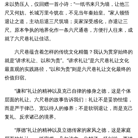
未以势压人，仅回赠一首小诗：“一纸书来只为墙，让他三
尺又何妨。长城万里今犹在，不见当年秦始皇。”家人顿悟
退让之道，主动后退三尺筑墙；吴家深受感化，亦退让三
尺。原本争执的地界化作一条六尺通巷，方便行人往来，成
就了六尺巷礼让佳话。
六尺巷蕴含着怎样的传统文化精髓？我认为贯穿始终的
就是“讲求礼让、以和为贵”。“讲求礼让”是六尺巷礼让文化
最直观的实践路径，“以和为贵”则是六尺巷礼让文化最终的
价值归宿。
“谦和”礼让的精神以及克己自律的修身之德，这是个体
层面的礼让。六尺巷的故事告诉我们：礼让不是妥协怯懦，
而是严于律己、宽以待人的修养；不是软弱退让，而是克己
复礼、反求诸己的境界。
“厚德”礼让的精神以及立德传家的家风之德，这是家庭