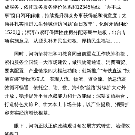
成服务，依托政务服务评价体系和12345热线、“办不成
事”窗口闭环解难，持续提升群众办事获得感和满意度；太
康县扎实推进民生领域信访问题“百日攻坚”，化解矛盾纠纷
1520起；漯河市紧盯保障性住房分配等民生短板，出台专
项实施意见，从源头补齐民生短板、厚植民生福祉……
同时，河南坚持把学习教育同当前重点工作统筹衔接，
紧扣服务全国统一大市场建设，做强物流通道、消费商贸、
要素配置、产业链接四大枢纽功能；创新推广“海铁直运”“抵
港直装”等物流模式，实现人流、物流、资金流、信息流高
效循环畅通；依托空、陆、数、海4条“丝路”持续扩大对外
开放，稳步提升平台承载能力和开放能级；深耕文旅融合，
打造特色文旅IP、壮大本土市场主体，以产业提质、消费扩
容夯实经济增长根基。
眼下，河南正以正确政绩观引领发展方式转变、治理效
能提升。