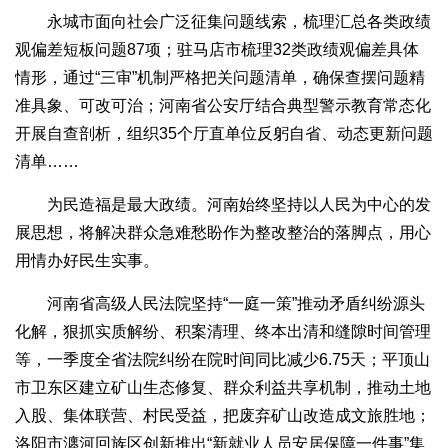
永城市面向社会广泛征集问题线索，梳理汇总各类政绩
观偏差短板问题87项；驻马店市梳理32类政绩观偏差具体
情形，通过“三审”机制严格把关问题清单，确保查摆问题精
准具象、可改可治；河南省公安厅结合典型警示教育常态化
开展自查剖析，组织35个厅直单位反躬自省、动态更新问题
清单……
为民造福是最大政绩。河南始终坚持以人民为中心的发
展思想，将解决群众急难愁盼作为整改整治的落脚点，用心
用情办好民生实事。
河南省高级人民法院坚持“一庭一策”推动矛盾纠纷源头
化解，狠抓实质解纷、积案清理、终本出清和缝隙时间管理
等，一季度全省法院纠纷在院时间同比减少6.75天；平顶山
市卫东区建立矿山生态修复、群众利益共享机制，推动土地
入股、集体联营、村民受益，把废弃矿山改造成文旅胜地；
洛阳市瀍河回族区创新推出“新就业人员安居保障一件事”集