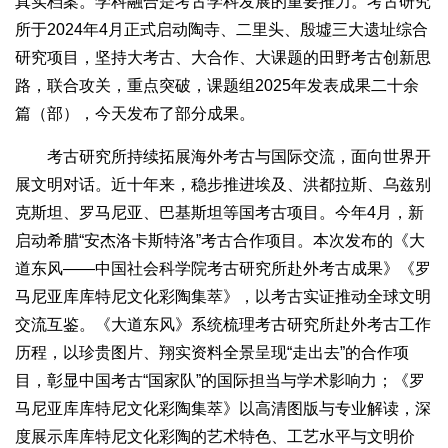
真实档案。学科融合是考古学科发展的重要推力。考古研究
所于2024年4月正式启动陶寺、二里头、殷墟三大遗址综合
研究项目，坚持大考古、大合作、大课题的田野考古创新思
路，联合攻关，重点突破，课题组2025年发表成果二十余
篇（部），今天发布了部分成果。
考古研究所持续拓展海外考古与国际交流，面向世界开
展文明对话。近十年来，稳步推进埃及、洪都拉斯、乌兹别
克斯坦、罗马尼亚、巴基斯坦等国考古项目。今年4月，新
启动希腊“安杰洛卡斯特洛”考古合作项目。本次发布的《大
道东风——中国社会科学院考古研究所赴外考古成果》《罗
马尼亚库库特尼文化彩陶集萃》，以考古实证推动全球文明
交流互鉴。《大道东风》系统梳理考古研究所赴外考古工作
历程，以珍贵图片、翔实资料全景呈现“走出去”的合作项
目，彰显中国考古“国家队”的国际担当与学术影响力；《罗
马尼亚库库特尼文化彩陶集萃》以高清图版与专业解读，深
度展示库库特尼文化彩陶的艺术特色、工艺水平与文明价